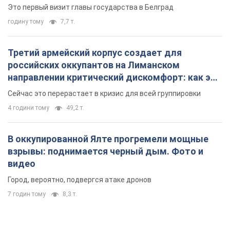
Это первый визит главы государства в Белград
годину тому
7,7 т.
Третий армейский корпус создает для
российских оккупантов на Лиманском
направлении критический дискомфорт: как это
удалось
Сейчас это перерастает в кризис для всей группировки
4 години тому
49,2 т.
В оккупированной Ялте прогремели мощные
взрывы: поднимается черный дым. Фото и
видео
Город, вероятно, подвергся атаке дронов
7 годин тому
8,3 т.