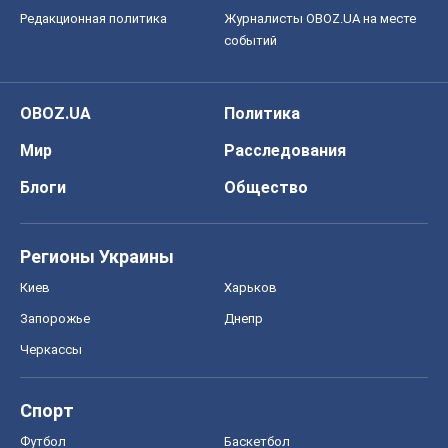
Регионы Украины
Киев
Харьков
Запорожье
Днепр
Черкассы
Спорт
Футбол
Баскетбол
Хоккей
Бокс
Формула-1
Моя школа
ГДЗ
Учебники
Онлайн уроки
ДПА