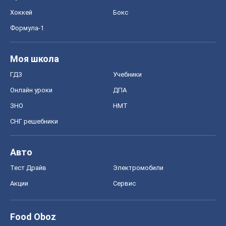
ЗНО
НМТ
СНГ решебники
Авто
Тест Драйв
Электромобили
Акции
Сервис
Food Oboz
Рецепты
Напитки
Диеты
Экономика
Рынки и компании
Mакроэкономика