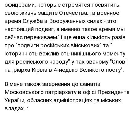
офицерами, которые стремятся посвятить
свою жизнь защите Отечества… в военное
время Служба в Вооруженных силах - это
настоящий подвиг, а именно такое время мы
сейчас переживаем." і ще енна кількість разів
про "подвиги російських військових" та "
історичність важливість нинішнього моменту
для російського народу" у так званому "Слові
патріарха Кіріла в 4-неділю Великого посту".
В мене також звернення до фанатів
Московського патріархату в офісі Президента
України, обласних адміністраціях та міських
владах…: