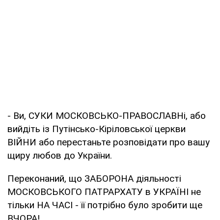
- Ви, СУКИ МОСКОВСЬКО-ПРАВОСЛАВНі, або
вийдіть із Путінсько-Кіріловської церкви
ВІЙНИ або перестаньте розповідати про вашу
щиру любов до України.
Переконаний, що ЗАБОРОНА діяльності
МОСКОВСЬКОГО ПАТРАРХАТУ в УКРАЇНІ не
тільки НА ЧАСІ - її потрібно було зробити ще
ВЧОРА!