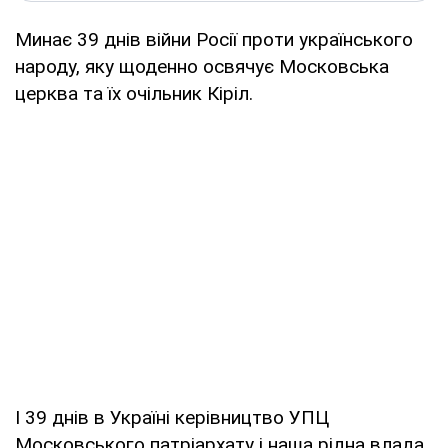
Минає 39 днів війни Росії проти українського
народу, яку щоденно освячує Московська
церква та їх очільник Кіріл.
І 39 днів в Україні керівництво УПЦ
Московського патріархату і наша рідна влада