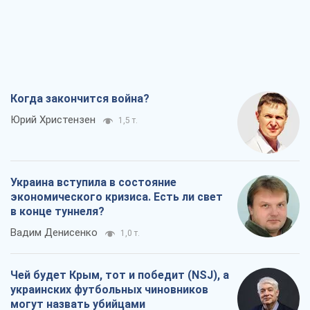
Украина вступила в состояние
экономического кризиса. Есть ли свет
в конце туннеля?
Вадим Денисенко
1,0 т.
Чей будет Крым, тот и победит (NSJ), а
украинских футбольных чиновников
могут назвать убийцами
Александр Кирш
2,6 т.
Запад проспал угрозу: Россия может
проверить НАТО войной
Леонид Невзлин
5,9 т.