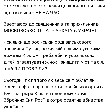
стверджує, що вирішення церковного питання
під час війни - НЕ НА ЧАСІ.
Звертаюся до священників та прихильників
МОСКОВСЬКОГО ПАТРІАРХАТУ в УКРАЇНІ:
- скільки ще російській орді військового
злочинця Путіна, освяченій вашим духовним
вождем Кірілом, треба вбити українських
дітей, зґвалтувати жінок і знищити міст та сіл,
щоб ВИ ПРОЗРІЛИ?!
Сьогодні, після того як весь світ облетіли
відео та фото про звірства російської орди в
Бучі, патріарх Кіріл в головному храмі
Збройних Сил Росії, вкотре освятив вбивства
українців.