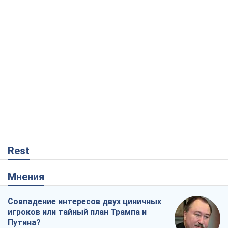
Rest
Мнения
Совпадение интересов двух циничных
игроков или тайный план Трампа и
Путина?
Виктор Швец
3,7 т.
Минск готовится к функционированию
в условиях масштабного военного
кризиса
Александр Левченко
7,2 т.