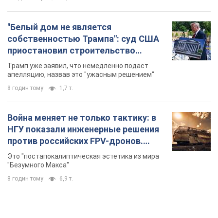
"Белый дом не является
собственностью Трампа": суд США
приостановил строительство
бального зала стоимостью 400 млн
Трамп уже заявил, что немедленно подаст
долларов
апелляцию, назвав это "ужасным решением"
8 годин тому
1,7 т.
Война меняет не только тактику: в
НГУ показали инженерные решения
против российских FPV-дронов.
Фото
Это "постапокалиптическая эстетика из мира
"Безумного Макса"
8 годин тому
6,9 т.