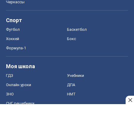
Черкассы
Спорт
Футбол
Баскетбол
Хоккей
Бокс
Формула-1
Моя школа
ГДЗ
Учебники
Онлайн уроки
ДПА
ЗНО
НМТ
СНГ решебники
Авто
Тест Драйв
Электромобили