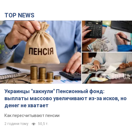
Украинцы "хакнули" Пенсионный фонд:
выплаты массово увеличивают из-за исков, но
денег не хватает
Как пересчитывают пенсии
2 години тому
50,5 т.
Под атакой был НПЗ: в российском Ярославле
прогремела серия взрывов. Фото и видео
В промзоне фиксирует несколько очагов пожара
13 хвилин тому
3,5 т.
ВСУ отминусовали ещё 1330 оккупантов и
сбили более 1800 российских БПЛА – Генштаб
Численность путинской армии сокращается
3 години тому
16,3 т.