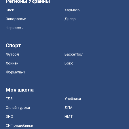
Моя школа
ГДЗ
Учебники
Онлайн уроки
ДПА
ЗНО
НМТ
СНГ решебники
Авто
Тест Драйв
Электромобили
Акции
Сервис
Food Oboz
Рецепты
Напитки
Диеты