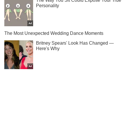
Подпишись на наш Telegram . Присылаем лишь "горящие"
новости!
Подписаться
Подписаться
Оккупант бросил автомат...