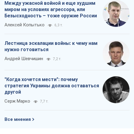
стратегия Украины должна оставаться
другой
Серж Марко
7,7 т.
Все мнения
О компании
Команда
Правовая информация
Политика
конфиденциальности
Реклама на сайте
Документы
Редакционная политика
Журналисты OBOZ.UA на месте
событий