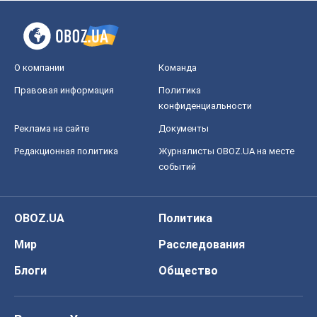
OBOZ.UA
Политика
Мир
Расследования
Блоги
Общество
Регионы Украины
Киев
Харьков
Запорожье
Днепр
Черкассы
Спорт
Футбол
Баскетбол
Хоккей
Бокс
Формула-1