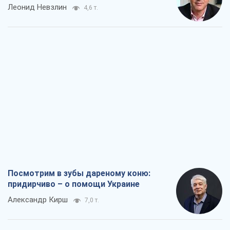
Посмотрим в зубы дареному коню:
придирчиво – о помощи Украине
Александр Кирш
7,0 т.
Между ужасной войной и еще худшим
миром на условиях агрессора, или
Безысходность – тоже оружие России
Алексей Копытько
6,3 т.
Лестница эскалации войны: к чему нам
нужно готовиться
Андрей Шевчишин
7,2 т.
"Когда хочется мести": почему