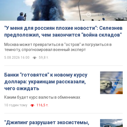
доллара: украинцам рассказали,
чего ожидать
Каким будет курс валюты в обменниках
10 годин тому
116,5 т.
"Джипинг разрушает экосистемы,
которые формировались сотни
лет": в Greenpeace забили тревогу
В высокогорье расположены альпийские и
субальпийские луга – редкие природные
комплексы, которые формировались на протяжении сотен
лет
10 годин тому
1,3 т.