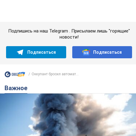
Важное
"У меня для россиян плохие новости": Селезнев
предположил, чем закончится "война складов"
Москва может превратиться в "остров" и погрузиться в
темноту, спрогнозировал военный эксперт
5.08.2026 16:00
59,8 т.
Банки "готовятся" к новому курсу