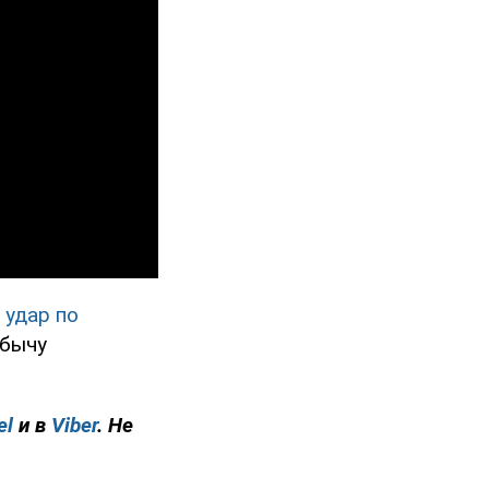
 удар по
обычу
el
и в
Viber
. Не