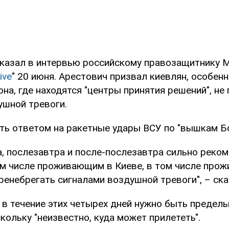
сказал в интервью российскому правозащитнику М
ive
" 20 июня. Арестович призвал киевлян, особен
на, где находятся "центры принятия решений", не
ушной тревоги.
ть ответом на ракетные удары ВСУ по "вышкам Бо
ра, послезавтра и после-послезавтра сильно рек
ом числе проживающим в Киеве, в том числе про
ренебрегать сигналами воздушной тревоги", – ск
 в течение этих четырех дней нужно быть предел
скольку "неизвестно, куда может прилететь".