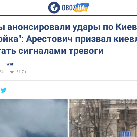
ы анонсировали удары по Киев
йка": Арестович призвал киев
гать сигналами тревоги
ч
War
24
61,7 т.