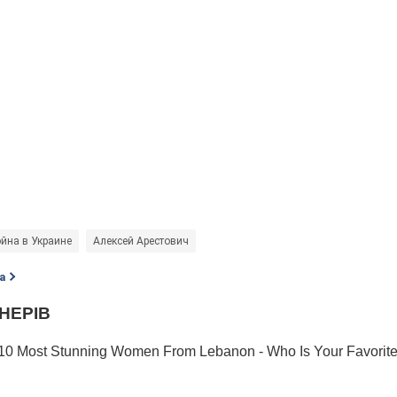
йна в Украине
Алексей Арестович
а