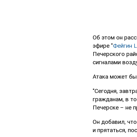
Об этом он рас
эфире "
Фейгин L
Печерского райо
сигналами возд
Атака может бы
"Сегодня, завт
гражданам, в т
Печерске – не п
Он добавил, что
и прятаться, по