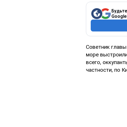
Будьте
Google
Советник главы
море выстроили
всего, оккупант
частности, по Ки