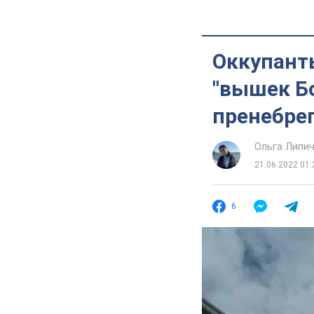
Оккупант
"вышек Бо
пренебре
Ольга Липи
21.06.2022 01:
6