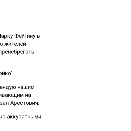
арку Фейгину в
но жителей
 пренебрегать
йко".
омендую нашим
живающим на
азал Арестович.
ьно аккуратными