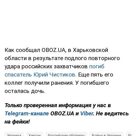
Как сообщал OBOZ.UA, в Харьковской
области в результате подлого повторного
удара российских захватчиков
погиб
спасатель Юрий Чистиков.
Еще пять его
коллег получили ранения. У погибшего
осталась дочь.
Только
проверенная информация у нас в
Telegram-канале
OBOZ.UA и
Viber
. Не ведитесь
на фейки!
Украина
Херсон
Российские обстрелы
Война в Украине
Росс