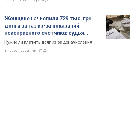
8.08.2026 09:27
30,3 т.
Женщине начислили 729 тыс. грн
долга за газ из-за показаний
неисправного счетчика: судья
вынес неожиданное решение
Нужно ли платить долг из-за доначисления
8 часов назад
31,2 т.