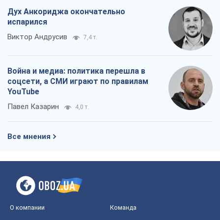
Павел Казарин
4,0 т.
Все мнения
О компании
Команда
Правовая информация
Политика
конфиденциальности
Реклама на сайте
Документы
Редакционная политика
Журналисты OBOZ.UA на месте
событий
OBOZ.UA
Политика