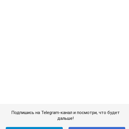
Подпишись на Telegram-канал и посмотри, что будет
дальше!
Подписаться
Подписаться
Оккупанты нанесли авиадуары...
Важное