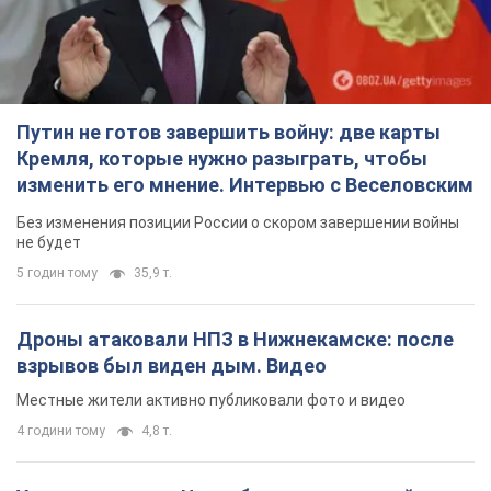
Без изменения позиции России о скором завершении войны
не будет
5 годин тому
35,9 т.
Дроны атаковали НПЗ в Нижнекамске: после
взрывов был виден дым. Видео
Местные жители активно публиковали фото и видео
4 години тому
4,8 т.
Украина готовит Чернобыль к очередной
попытке вторжения со стороны России –
медиа
Журналисты рассказали, что происходит в зоне
7 годин тому
18,3 т.