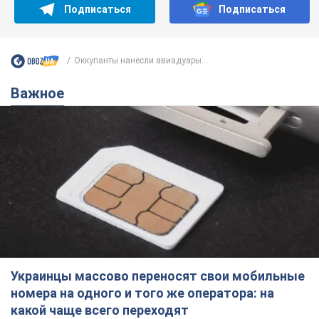
Украинцы массово переносят свои мобильные
номера на одного и того же оператора: на
какой чаще всего переходят
Мобильные тарифы достигли критического предела
12 годин тому
66,5 т.
Украинцев планируют отселять из
квартир: "слуга народа" рассказала,
кто будет принимать решение о
сносе домов
Зачем жилища украинцев хотят сносить