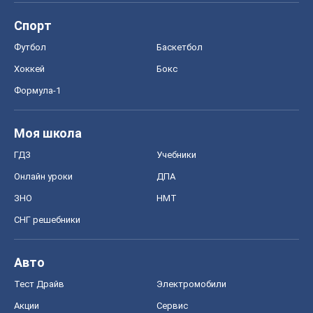
ГДЗ
Учебники
Онлайн уроки
ДПА
ЗНО
НМТ
СНГ решебники
Авто
Тест Драйв
Электромобили
Акции
Сервис
Food Oboz
Рецепты
Напитки
Диеты
Экономика