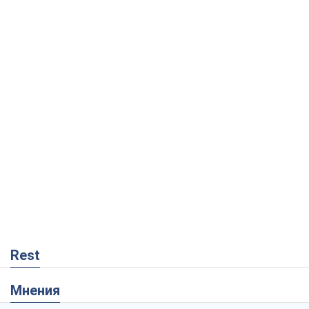
Rest
Мнения
Блокада за блокаду, или Закрытое
Черное море – пора закрывать России
Балтику
Игорь Луценко
570
Скрытая мобилизация и провокации
против Польши и стран Балтии: что
стоит за новыми планами Кремля