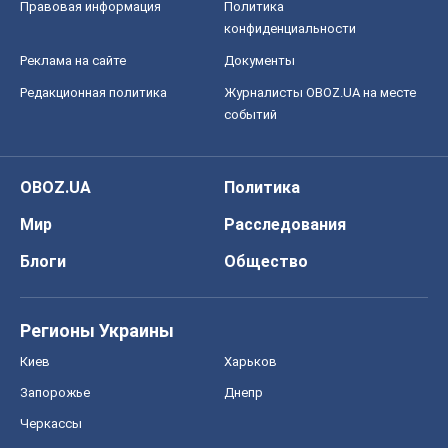
Мир
Расследования
Блоги
Общество
Регионы Украины
Киев
Харьков
Запорожье
Днепр
Черкассы
Спорт
Футбол
Баскетбол
Хоккей
Бокс
Формула-1
Моя школа