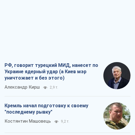
РФ, говорит турецкий МИД, нанесет по
Украине ядерный удар (а Киев мэр
уничтожает и без этого)
Александр Кирш
2,9 т.
Кремль начал подготовку к своему
"последнему рывку"
Костянтин Машовець
9,2 т.
Дух Анкориджа окончательно
испарился
Виктор Андрусив
7,4 т.
Война и медиа: политика перешла в
соцсети, а СМИ играют по правилам
YouTube