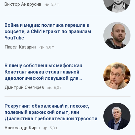
Виктор Андрусив
5,7 т.
Война и медиа: политика перешла в
соцсети, а СМИ играют по правилам
YouTube
Павел Казарин
3,0 т.
В плену собственных мифов: как
Константиновка стала главной
идеологической ловушкой для
российских оккупантов
Дмитрий Снегирев
6,3 т.
Рекрутинг: обновленный и, похоже,
полезный вражеский опыт, или
Диалектика требовательной трусости
Александр Кирш
5,3 т.