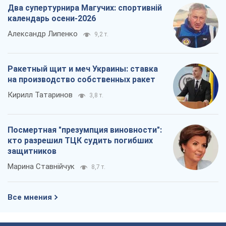
Два супертурнира Магучих: спортивній
календарь осени-2026
Александр Липенко
9,2 т.
Ракетный щит и меч Украины: ставка
на производство собственных ракет
Кирилл Татаринов
3,8 т.
Посмертная "презумпция виновности":
кто разрешил ТЦК судить погибших
защитников
Марина Ставнійчук
8,7 т.
Все мнения