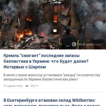
Кремль "сжигает" последние запасы
баллистики в Украине: что будет далее?
Интервью с Шарпом
В июле страна-агрессор установила "рекорд" по количеству
запущенных по Украине баллистических ракет
2 години тому
26,9 т.
В Екатеринбурге атакован склад Wildberries:
есть попадания, поднялся дым. Фото и видео