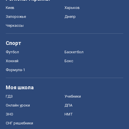
Киев
Харьков
Запорожье
Днепр
Черкассы
Спорт
Футбол
Баскетбол
Хоккей
Бокс
Формула-1
Моя школа
ГДЗ
Учебники
Онлайн уроки
ДПА
ЗНО
НМТ
СНГ решебники