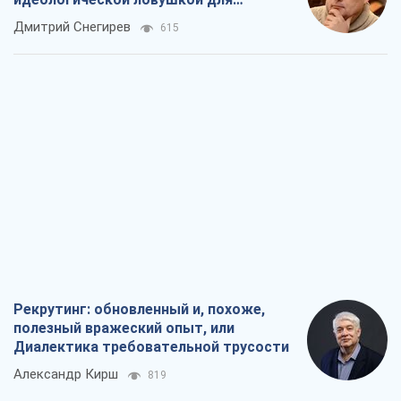
Рекрутинг: обновленный и, похоже,
полезный вражеский опыт, или
Диалектика требовательной трусости
Александр Кирш
819
Ни оружия, ни людей: как Лукашенко
создает новую армию
Игар Тышкевич
16,3 т.
Когда закончится война?
Юрий Христензен
12,2 т.