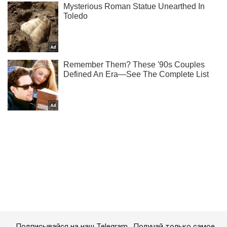
Подписывайся на наш Telegram . Получай только самое
важное!
Подписаться
Подписаться
Оккупанты обстреляли жилые...
Важное