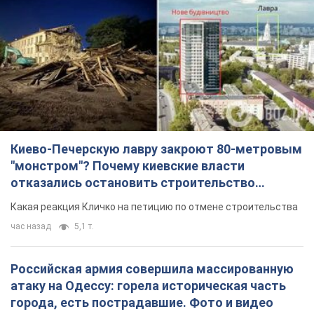
Киево-Печерскую лавру закроют 80-метровым
"монстром"? Почему киевские власти
отказались остановить строительство
небоскреба "московского верующего"
Какая реакция Кличко на петицию по отмене строительства
час назад
5,1 т.
Российская армия совершила массированную
атаку на Одессу: горела историческая часть
города, есть пострадавшие. Фото и видео
Для террора враг применил ракеты и дроны
2 часа назад
51,9 т.
«Они воюют против продовольственной
безопасности мира!» Зеленский заявил, что
российская армия вновь обстреляла порт в
Одессе
Только за неделю против Украины было применено десятки