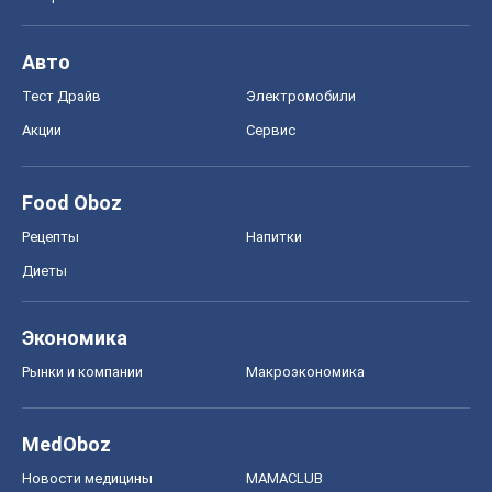
Рецепты
Напитки
Диеты
Экономика
Рынки и компании
Mакроэкономика
MedOboz
Новости медицины
MAMACLUB
Шоу
Афиша
Сплетни
Красота
Мода
Женский Журнал