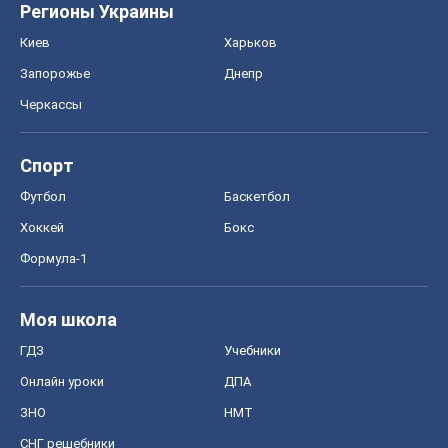
Хоккей
Бокс
Формула-1
Моя школа
ГДЗ
Учебники
Онлайн уроки
ДПА
ЗНО
НМТ
СНГ решебники
Авто
Тест Драйв
Электромобили
Акции
Сервис
Food Oboz