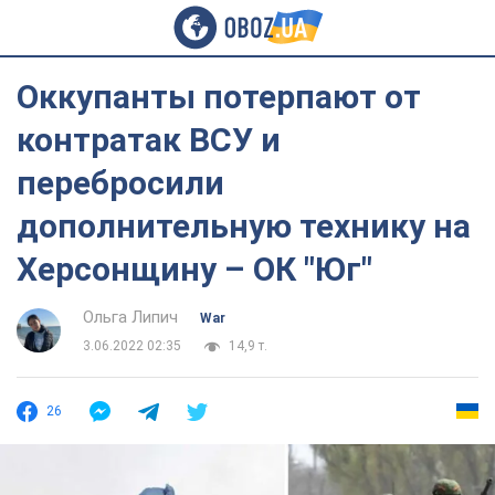
Оккупанты потерпают от
контратак ВСУ и
перебросили
дополнительную технику на
Херсонщину – ОК "Юг"
Ольга Липич
War
3.06.2022 02:35
14,9 т.
26