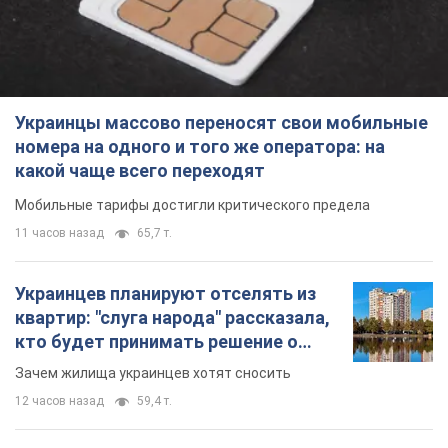
Мобильные тарифы достигли критического предела
11 часов назад
65,7 т.
Украинцев планируют отселять из
квартир: "слуга народа" рассказала,
кто будет принимать решение о
сносе домов
Зачем жилища украинцев хотят сносить
12 часов назад
59,4 т.
Украинцы массово покупают
дорогие новые авто: сколько стоит
самая популярная модель
Какие марки авто предпочитают приобретать
жители Украины
9.08.2026 22:48
38,1 т.