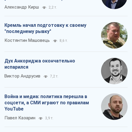
Дух Анкориджа окончательно
испарился
Виктор Андрусив
7,2 т.
Война и медиа: политика перешла в
соцсети, а СМИ играют по правилам
YouTube
Павел Казарин
3,9 т.
Все мнения
О компании
Команда
Правовая информация
Политика