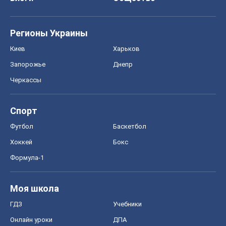
Спорт
Футбол
Баскетбол
Хоккей
Бокс
Формула-1
Моя школа
ГДЗ
Учебники
Онлайн уроки
ДПА
ЗНО
НМТ
СНГ решебники
Авто
Тест Драйв
Электромобили
Акции
Сервис