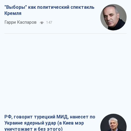
РФ, говорит турецкий МИД, нанесет по
Украине ядерный удар (а Киев мэр
уничтожает и без этого)
Александр Кирш
2,2 т.
Кремль начал подготовку к своему
"последнему рывку"
Костянтин Машовець
8,6 т.