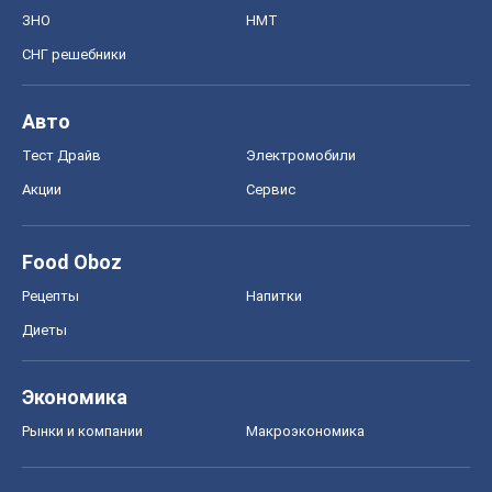
Food Oboz
Рецепты
Напитки
Диеты
Экономика
Рынки и компании
Mакроэкономика
MedOboz
Новости медицины
MAMACLUB
Шоу
Афиша
Сплетни
Красота
Мода