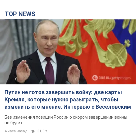
Путин не готов завершить войну: две карты
Кремля, которые нужно разыграть, чтобы
изменить его мнение. Интервью с Веселовским
Без изменения позиции России о скором завершении войны
не будет
4 часа назад
31,3 т.
Дроны атаковали НПЗ в Нижнекамске: после
взрывов был виден дым. Видео
Местные жители активно публиковали фото и видео
3 часа назад
4,4 т.
Украина готовит Чернобыль к очередной