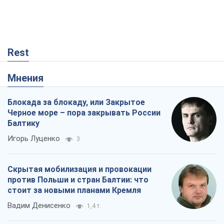
Блокада за блокаду, или Закрытое
Черное море – пора закрывать России
Балтику
Игорь Луценко
3
Скрытая мобилизация и провокации
против Польши и стран Балтии: что
стоит за новыми планами Кремля
Вадим Денисенко
1,4 т.
"Выборы" как политический спектакль
Кремля
Гарри Каспаров
147