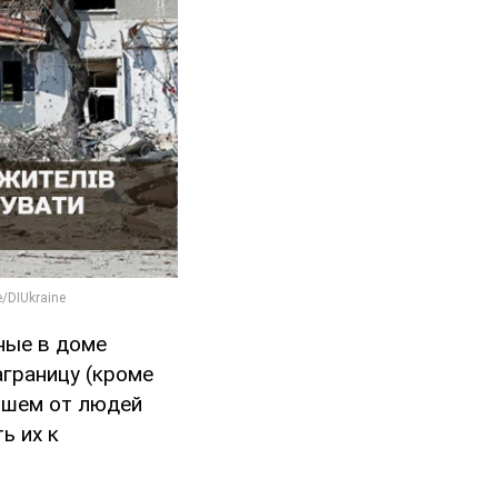
ные в доме
границу (кроме
йшем от людей
ь их к