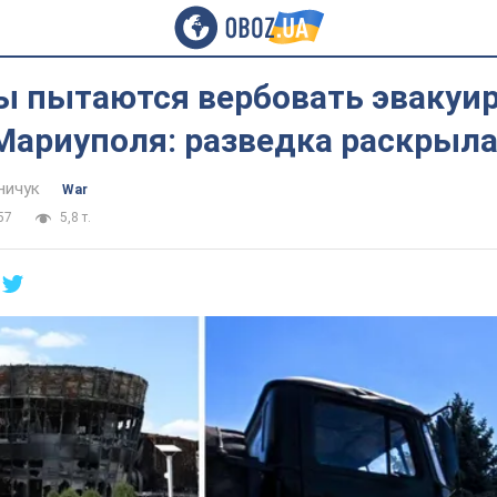
ы пытаются вербовать эвакуи
Мариуполя: разведка раскрыла
ничук
War
57
5,8 т.