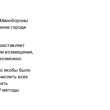
и Минобороны
нном городе
 заставляет
ли возмещения,
евозможно.
во якобы было
числить всех
вить
Р методы