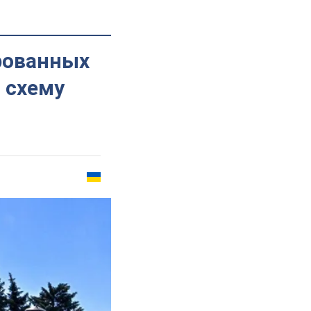
рованных
 схему