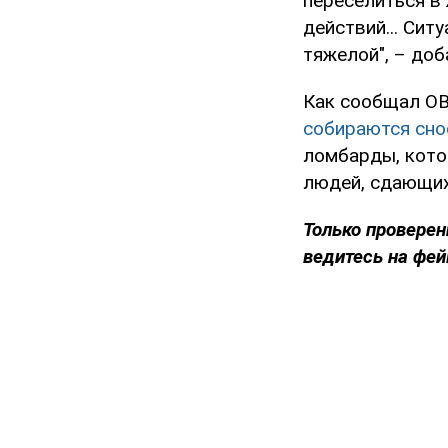
переселиться в
действий... Сит
тяжелой", – доб
Как сообщал OB
собираются сно
ломбарды, кото
людей, сдающих
Только проверен
ведитесь на фей