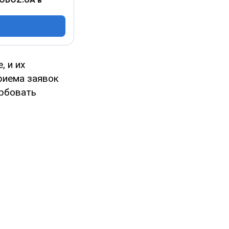
, и их
риема заявок
ербовать