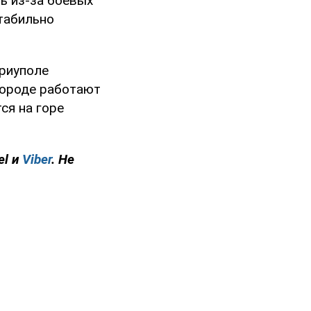
ь из-за боевых
стабильно
риуполе
 городе работают
ся на горе
el и
Viber
. Не