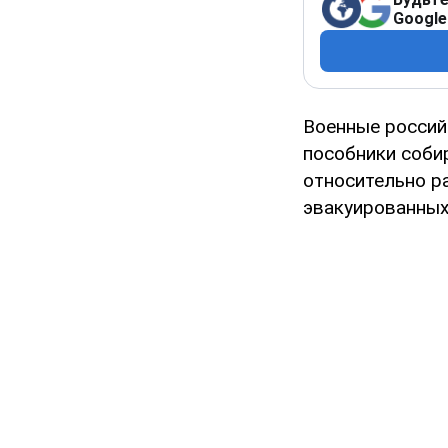
Google
Военные россий
пособники соби
относительно р
эвакуированных