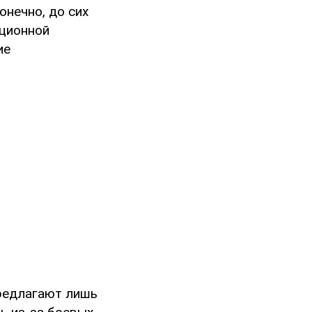
онечно, до сих
ационной
ие
редлагают лишь