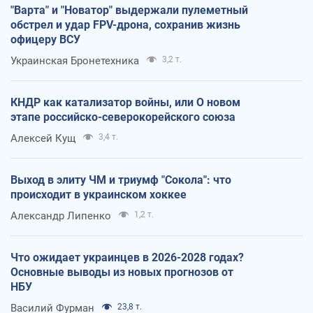
"Варта" и "Новатор" выдержали пулеметный
обстрел и удар FPV-дрона, сохранив жизнь
офицеру ВСУ
Украинская Бронетехника
3,2 т.
КНДР как катализатор войны, или О новом
этапе российско-северокорейского союза
Алексей Кущ
3,4 т.
Выход в элиту ЧМ и триумф "Сокола": что
происходит в украинском хоккее
Александр Липенко
1,2 т.
Что ожидает украинцев в 2026-2028 годах?
Основные выводы из новых прогнозов от
НБУ
Василий Фурман
23,8 т.