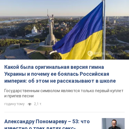
империя: об этом не рассказывают в школе
Государственным символом являются только первый куплет
и припев песни
годину тому
2,1 т.
Александру Пономареву – 53: что
известно о трех детях секс-
символа 90-х и как они выглядят
Несмотря на развитие карьеры, артист не
забывал о личном счастье
6 годин тому
6,7 т.
В ПриватБанке рассказали,
действительны ли доллары 1996
года: принимают ли обменники и
банки такие купюры
Что делать, если банки и обменники не
принимают старые доллары