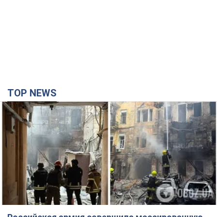
Российская армия совершила массированную
атаку на Одессу: горела историческая часть
города, есть пострадавшие. Фото и видео
Для террора враг применил ракеты и дроны
годину тому
24,1 т.
Депутаты взяли деньги из бюджета на аренду
элитных квартир в Киеве: кто из
парламентариев просил средства и где
поселился
Как работает особая социальная гарантия и кто ею