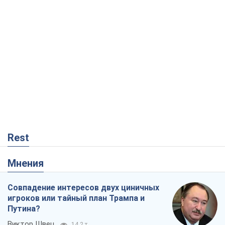
Rest
Мнения
Совпадение интересов двух циничных
игроков или тайный план Трампа и
Путина?
Виктор Швец
14,2 т.
Минск готовится к функционированию
в условиях масштабного военного
кризиса
Александр Левченко
18,6 т.
Ни оружия, ни людей: как Лукашенко
создает новую армию
Игар Тышкевич
15,7 т.