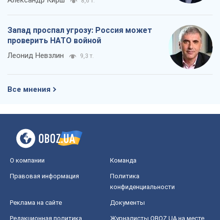
О компании
Команда
Правовая информация
Политика
конфиденциальности
Реклама на сайте
Документы
Редакционная политика
Журналисты OBOZ.UA на месте
событий
OBOZ.UA
Политика
Мир
Расследования
Блоги
Общество
Регионы Украины