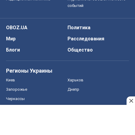
Киев
Харьков
Запорожье
Днепр
Черкассы
Спорт
Футбол
Баскетбол
Хоккей
Бокс
Формула-1
Моя школа
ГДЗ
Учебники
Онлайн уроки
ДПА
ЗНО
НМТ
СНГ решебники