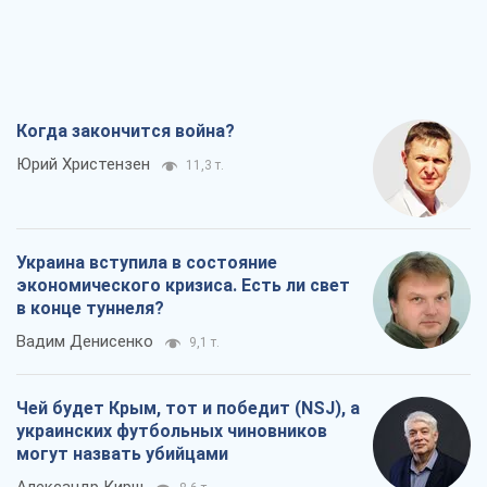
экономического кризиса. Есть ли свет
в конце туннеля?
Вадим Денисенко
9,1 т.
Чей будет Крым, тот и победит (NSJ), а
украинских футбольных чиновников
могут назвать убийцами
Александр Кирш
8,6 т.
Запад проспал угрозу: Россия может
проверить НАТО войной
Леонид Невзлин
9,3 т.
Все мнения