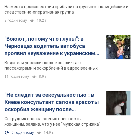
протокол. Видео
На место происшествия прибыли патрульные полицейские и
следственно-оперативная группа
8 годин тому
10,2 т.
"Воюют, потому что глупы": в
Черновцах водитель автобуса
проявил неуважение к украинским
военным и поплатился за это.
Водителя уволили после конфликта с
Видео
пассажирами и оскорблений в адрес военных
11 годин тому
8,9 т.
"Не следит за сексуальностью": в
Киеве консультант салона красоты
оскорбил женщину после
химиотерапии, разгорелся скандал.
Сотрудник салона оценил внешность
Фото
женщины, заявив, что у нее "мужская стрижка"
5 годин тому
14,9 т.