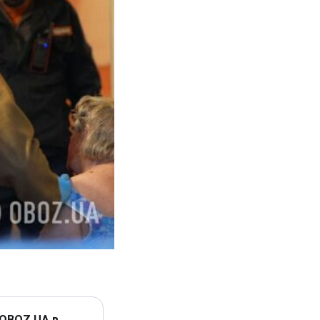
 OBOZ.UA в