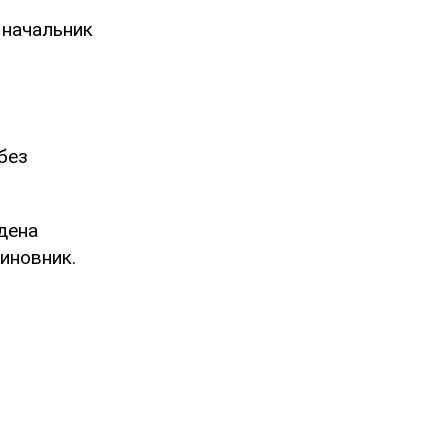
л
начальник
без
дена
чиновник.