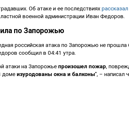
традавших. Об атаке и ее последствиях
рассказа
ластной военной администрации Иван Федоров.
рила по Запорожью
редная российская атака по Запорожью не прошла 
едоров сообщил в 04:41 утра.
ой атаки на Запорожье
произошел пожар
, повреж
 В доме
изуродованы окна и балконы
", – написал 