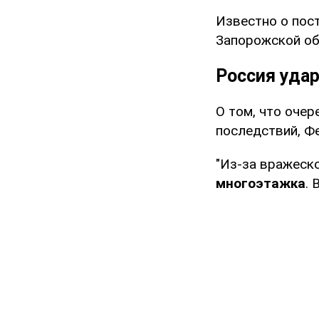
Известно о пос
Запорожской об
Россия уда
О том, что оче
последствий, Ф
"Из-за вражеск
многоэтажка
.