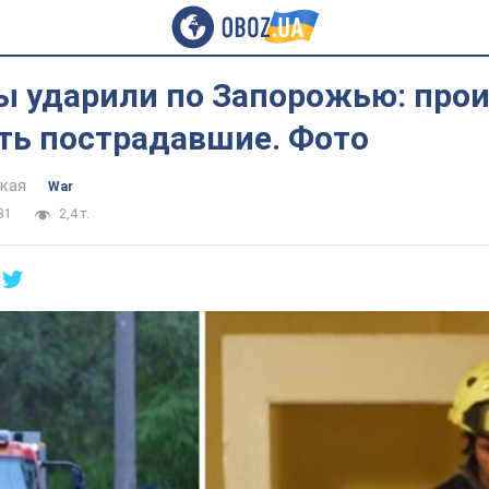
ы ударили по Запорожью: про
ть пострадавшие. Фото
цкая
War
31
2,4 т.