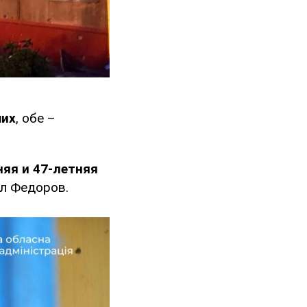
ших
, обе –
яя и 47-летняя
ил Федоров.