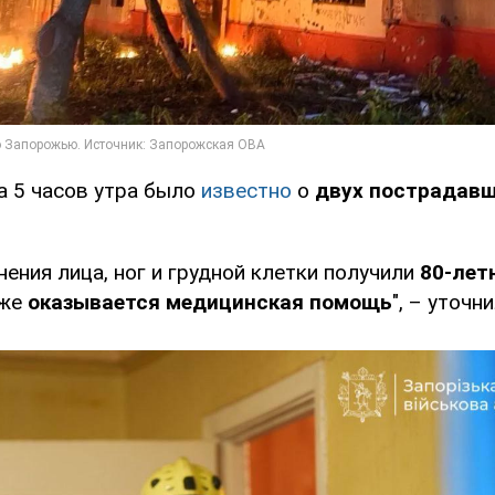
а 5 часов утра было
известно
о
двух пострадав
ения лица, ног и грудной клетки получили
80-летн
уже
оказывается медицинская помощь
", – уточн