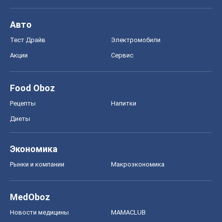
Рецепты
Напитки
Диеты
Экономика
Рынки и компании
Mакроэкономика
MedOboz
Новости медицины
MAMACLUB
Шоу
Афиша
Сплетни
Красота
Мода
Женский Журнал