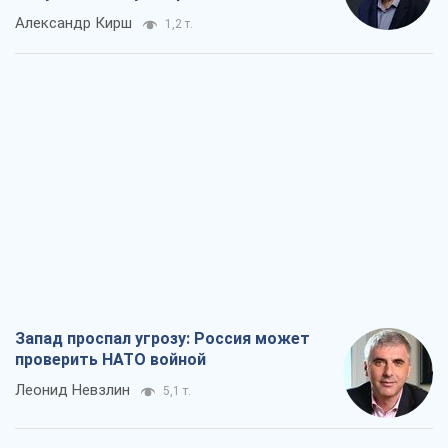
Запад проспал угрозу: Россия может
проверить НАТО войной
Леонид Невзлин
5,1 т.
"Варта" и "Новатор" выдержали
пулеметный обстрел и удар FPV-дрона,
сохранив жизнь офицеру ВСУ
Украинская Бронетехника
4,2 т.
КНДР как катализатор войны, или О
новом этапе российско-
северокорейского союза