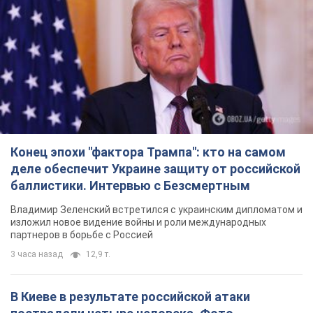
Конец эпохи "фактора Трампа": кто на самом
деле обеспечит Украине защиту от российской
баллистики. Интервью с Безсмертным
Владимир Зеленский встретился с украинским дипломатом и
изложил новое видение войны и роли международных
партнеров в борьбе с Россией
3 часа назад
12,9 т.
В Киеве в результате российской атаки
пострадали четыре человека. Фото
Враг продолжает регулярный ракетный террор столицы
38 минут назад
23,0 т.
Россияне атаковали дроном больницу в
Херсоне: пострадали медработницы
Всего пострадали четыре женщины, и они не единственные
раненые за сутки