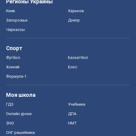
Хоккей
Бокс
Формула-1
Моя школа
ГДЗ
Учебники
Онлайн уроки
ДПА
ЗНО
НМТ
СНГ решебники
Авто
Тест Драйв
Электромобили
Акции
Сервис
Food Oboz