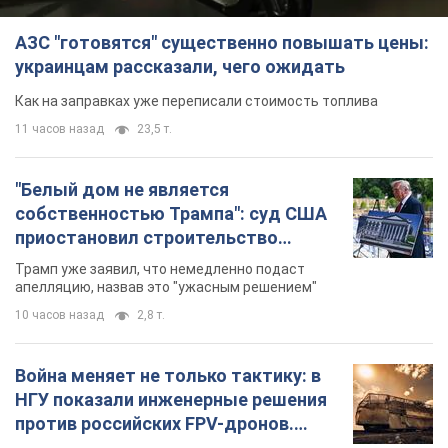
собственностью Трампа": суд США
приостановил строительство
бального зала стоимостью 400 млн
Трамп уже заявил, что немедленно подаст
долларов
апелляцию, назвав это "ужасным решением"
10 часов назад
2,8 т.
Война меняет не только тактику: в
НГУ показали инженерные решения
против российских FPV-дронов.
Фото
Это "постапокалиптическая эстетика из мира
"Безумного Макса"
11 часов назад
9,3 т.