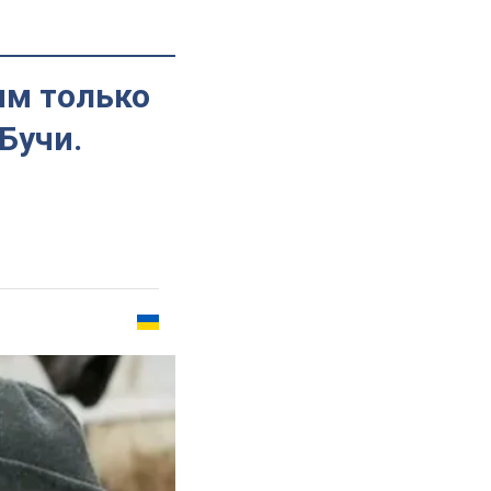
им только
Бучи.