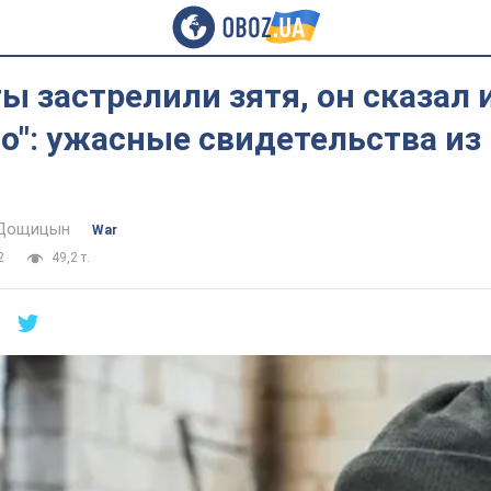
ы застрелили зятя, он сказал 
о": ужасные свидетельства из 
 Дощицын
War
2
49,2 т.