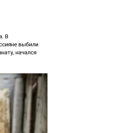
. В
оссияне выбили
анату, начался