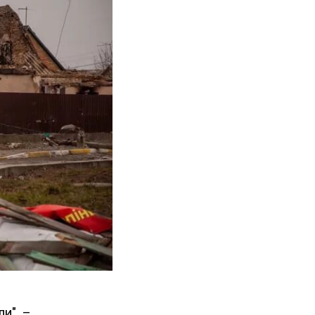
и", –