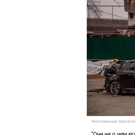
"Они ни о чем е