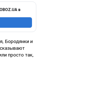
 OBOZ.UA в
я, Бородянки и
есказывают
или просто так,