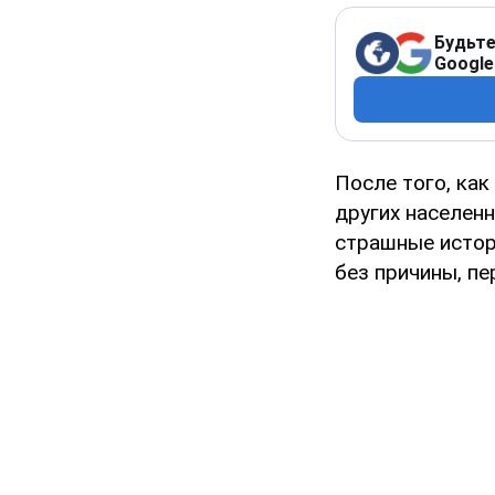
Будьте
Google
После того, как
других населен
страшные истори
без причины, пе