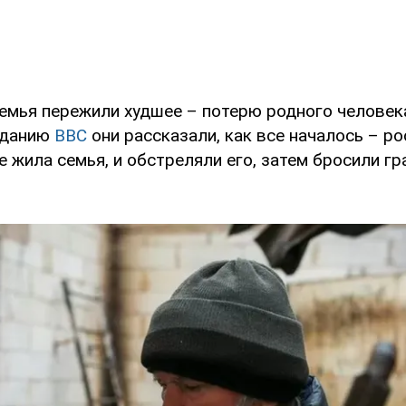
семья пережили худшее – потерю родного человека
зданию
BBC
они рассказали, как все началось – р
е жила семья, и обстреляли его, затем бросили гр