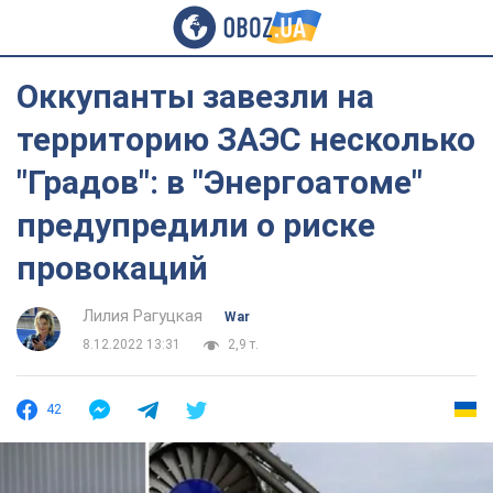
Оккупанты завезли на
территорию ЗАЭС несколько
"Градов": в "Энергоатоме"
предупредили о риске
провокаций
Лилия Рагуцкая
War
8.12.2022 13:31
2,9 т.
42