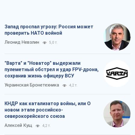
Запад проспал угрозу: Россия может
проверить НАТО войной
Леонид Невзлин
5,0 т.
"Варта" и "Новатор" выдержали
пулеметный обстрел и удар FPV-дрона,
сохранив жизнь офицеру ВСУ
Украинская Бронетехника
4,2 т.
КНДР как катализатор войны, или О
новом этапе российско-
северокорейского союза
Алексей Кущ
4,2 т.