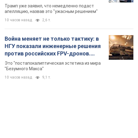
бального зала стоимостью 400 млн
Трамп уже заявил, что немедленно подаст
долларов
апелляцию, назвав это "ужасным решением"
10 часов назад
2,6 т.
Война меняет не только тактику: в
НГУ показали инженерные решения
против российских FPV-дронов.
Фото
Это "постапокалиптическая эстетика из мира
"Безумного Макса"
10 часов назад
9,1 т.