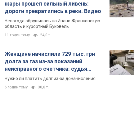
жары прошел сильный ливень:
дороги превратились в реки. Видео
Непогода обрушилась на Ивано-Франковскую
область и курортный Буковель
11 годин тому
24,0 т.
Женщине начислили 729 тыс. грн
долга за газ из-за показаний
неисправного счетчика: судья
вынес неожиданное решение
Нужно ли платить долг из-за доначисления
6 годин тому
30,8 т.