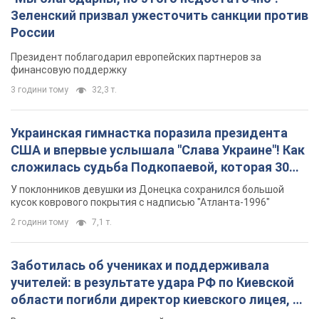
Зеленский призвал ужесточить санкции против
России
Президент поблагодарил европейских партнеров за
финансовую поддержку
3 години тому
32,3 т.
Украинская гимнастка поразила президента
США и впервые услышала "Слава Украине"! Как
сложилась судьба Подкопаевой, которая 30
лет назад завоевала "золото" Олимпиады
У поклонников девушки из Донецка сохранился большой
кусок коврового покрытия с надписью "Атланта-1996"
2 години тому
7,1 т.
Заботилась об учениках и поддерживала
учителей: в результате удара РФ по Киевской
области погибли директор киевского лицея, её
муж и внук