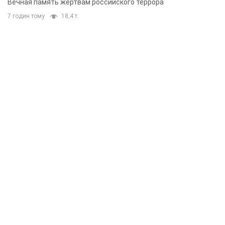
Вечная память жертвам российского террора
7 годин тому
18,4 т.