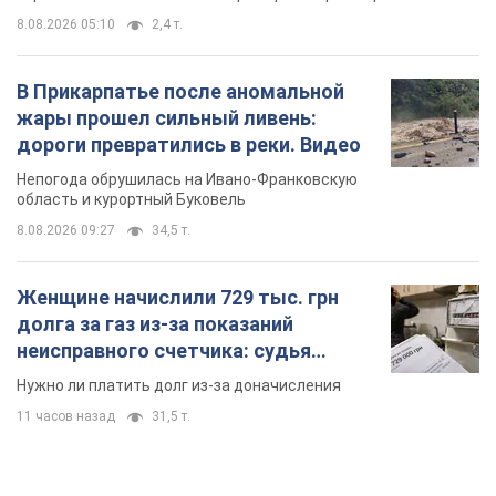
8.08.2026 05:10
2,4 т.
В Прикарпатье после аномальной
жары прошел сильный ливень:
дороги превратились в реки. Видео
Непогода обрушилась на Ивано-Франковскую
область и курортный Буковель
8.08.2026 09:27
34,5 т.
Женщине начислили 729 тыс. грн
долга за газ из-за показаний
неисправного счетчика: судья
вынес неожиданное решение
Нужно ли платить долг из-за доначисления
11 часов назад
31,5 т.