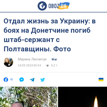
Отдал жизнь за Украину: в
боях на Донетчине погиб
штаб-сержант с
Полтавщины. Фото
Марина Лисничук
War
24.09.2024 05:54
9,2 т.
41