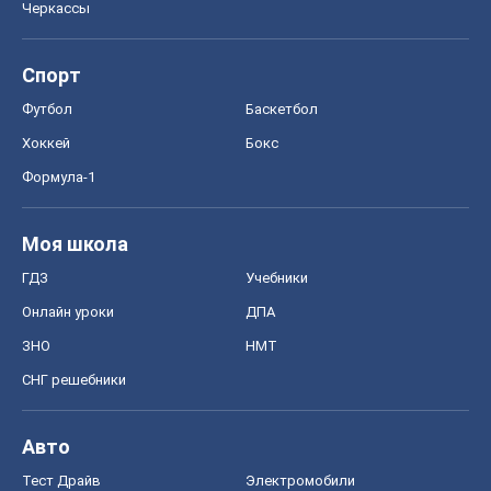
Черкассы
Спорт
Футбол
Баскетбол
Хоккей
Бокс
Формула-1
Моя школа
ГДЗ
Учебники
Онлайн уроки
ДПА
ЗНО
НМТ
СНГ решебники
Авто
Тест Драйв
Электромобили