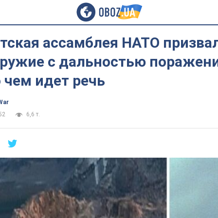
тская ассамблея НАТО призвал
оружие с дальностью поражени
о чем идет речь
War
52
6,6 т.