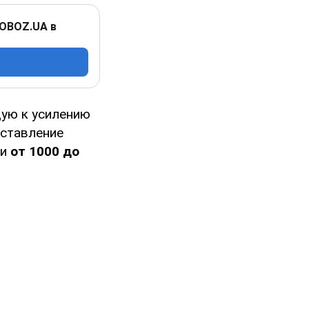
 OBOZ.UA в
ую к усилению
оставление
ии
от 1000 до