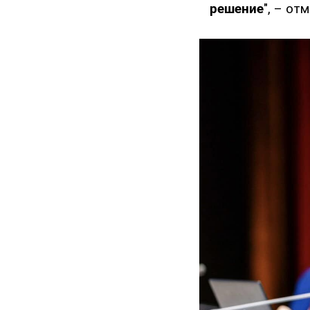
решение
", – от