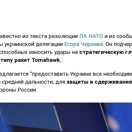
известно из текста резолюции
ПА НАТО
и из сооб
вы украинской делегации
Егора Чернева
. Он подче
 способных наносить удары на
стратегическую гл
 типу ракет Tomahawk.
едлагается "предоставить Украине все необходим
 средней дальности, для
защиты и сдерживания
ороны России.