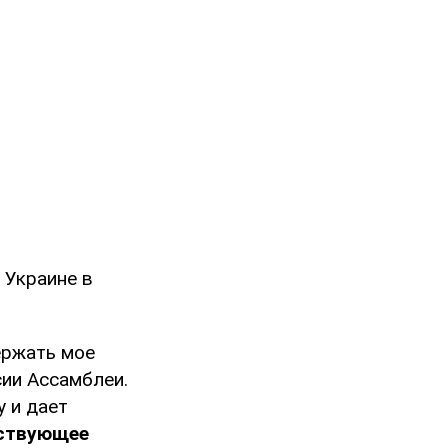
 Украине в
ржать мое
ии Ассамблеи.
 и дает
тствующее