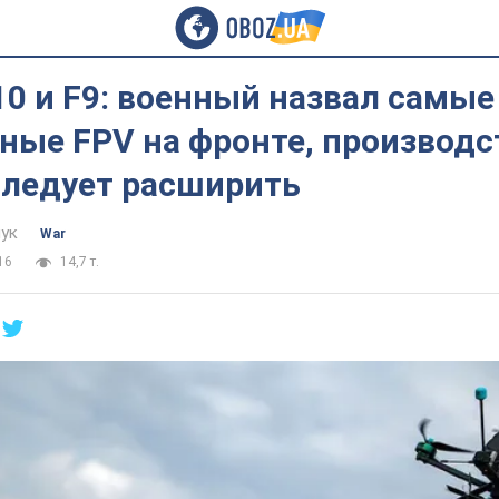
F10 и F9: военный назвал самые
ные FPV на фронте, производс
следует расширить
ук
War
16
14,7 т.