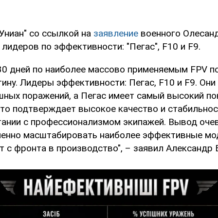
Униан" со ссылкой на
заявление
военного Олесанд
лидеров по эффективности: "Пегас", F10 и F9.
 30 дней по наиболее массово применяемым FPV 
тину. Лидеры эффективности: Пегас, F10 и F9. Он
шных поражений, а Пегас имеет самый высокий по
Это подтверждает высокое качество и стабильнос
тании с профессионализмом экипажей. Вывод очев
енно масштабировать наиболее эффективные мо
 с фронта в производство", – заявил Александр 