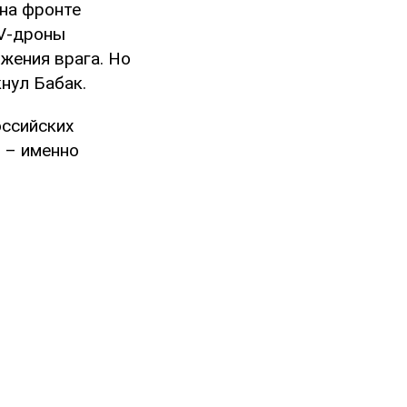
 на фронте
PV-дроны
жения врага. Но
кнул Бабак.
оссийских
 – именно