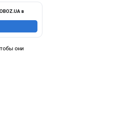
 OBOZ.UA в
тобы они