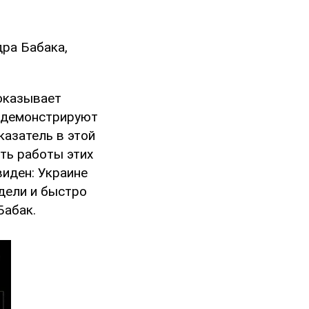
ра Бабака,
показывает
и демонстрируют
казатель в этой
ть работы этих
иден: Украине
дели и быстро
Бабак.