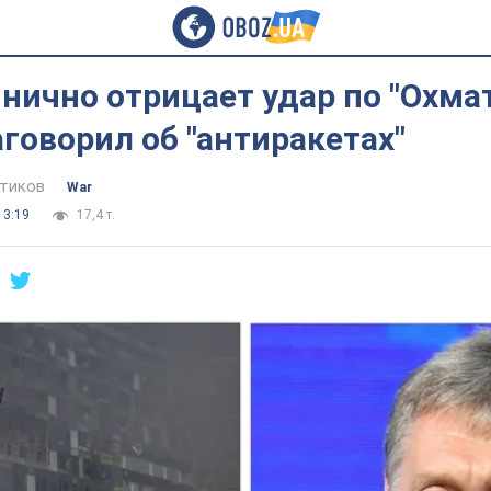
нично отрицает удар по "Охмат
аговорил об "антиракетах"
тиков
War
13:19
17,4 т.