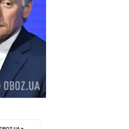
 OBOZ.UA в