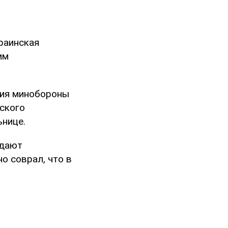
раинская
им
ния минобороны
ского
ьнице.
ждают
о соврал, что в