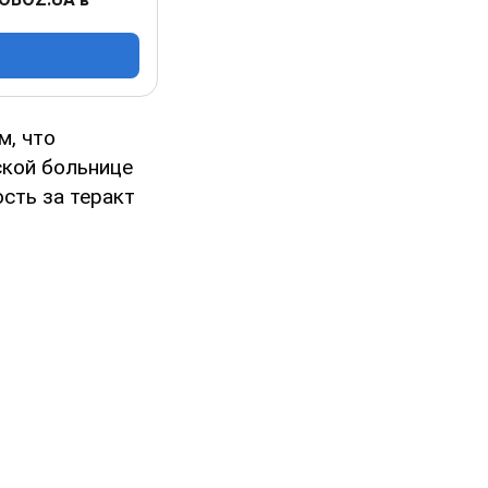
м, что
ской больнице
ость за теракт