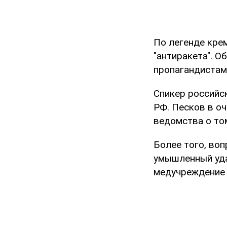
По легенде кре
"антиракета". 
пропагандистам
Спикер российс
РФ. Песков в о
ведомства о том
Более того, во
умышленный уда
медучреждение 