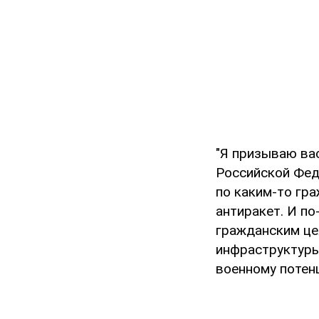
"Я призываю ва
Российской Фед
по каким-то гра
антиракет. И п
гражданским це
инфраструктуры
военному потенц