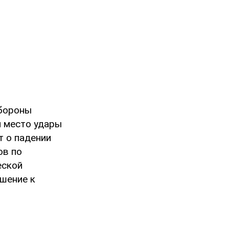
обороны
и место удары
т о падении
ов по
еской
шение к