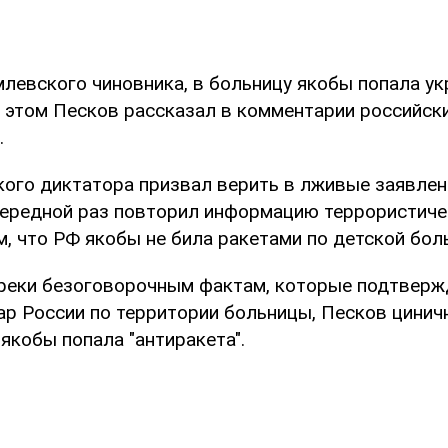
млевского чиновника, в больницу якобы попала ук
Об этом Песков рассказал в комментарии российск
.
кого диктатора призвал верить в лживые заявле
чередной раз повторил информацию террористиче
, что РФ якобы не била ракетами по детской бол
преки безоговорочным фактам, которые подтвер
р России по территории больницы, Песков циничн
якобы попала "антиракета".