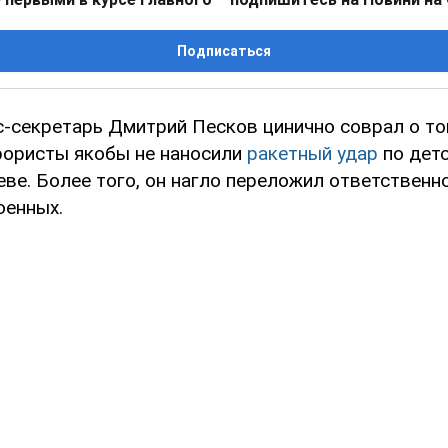
Подписаться
с-секретарь Дмитрий Песков цинично соврал о то
рористы якобы не наносили
ракетный удар
по дет
еве. Более того, он нагло переложил ответственн
оенных.