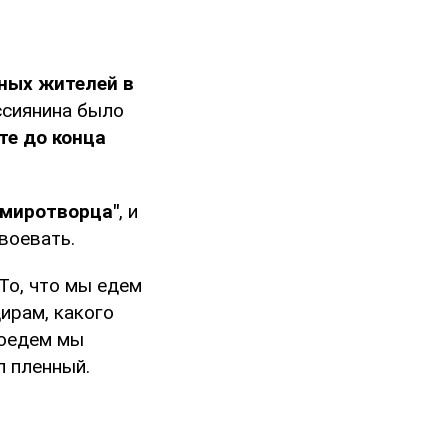
рных жителей в
ссиянина было
те до конца
 "миротворца"
, и
воевать.
 То, что мы едем
ирам, какого
доедем мы
л пленный.