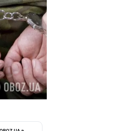
 OBOZ.UA в