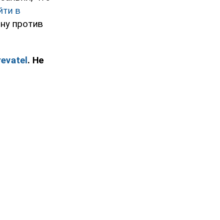
йти в
ну против
evatel
. Не