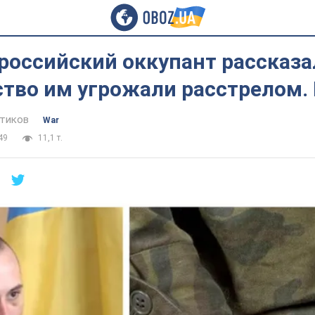
оссийский оккупант рассказал
ство им угрожали расстрелом.
тиков
War
49
11,1 т.