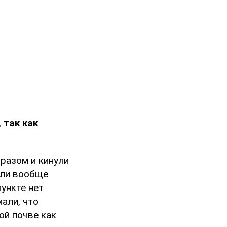
 так как
бразом и кинули
ели вообще
ункте нет
али, что
ой почве как