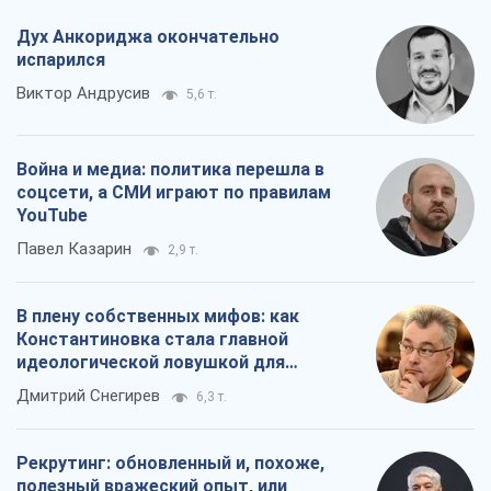
Дух Анкориджа окончательно
испарился
Виктор Андрусив
5,6 т.
Война и медиа: политика перешла в
соцсети, а СМИ играют по правилам
YouTube
Павел Казарин
2,9 т.
В плену собственных мифов: как
Константиновка стала главной
идеологической ловушкой для
российских оккупантов
Дмитрий Снегирев
6,3 т.
Рекрутинг: обновленный и, похоже,
полезный вражеский опыт, или