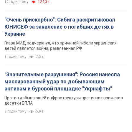
10 годин тому
124,3 т.
"Очень прискорбно": Сибига раскритиковал
ЮНИСЕФ за заявление о погибших детях в
Украине
Глава МИД подчеркнул, что причиной гибели украинских
детей является война, развязанная РФ
8 годин тому
7,5 т.
"Значительные разрушения": Россия нанесла
массированный удар по добывающим
активам и буровой площадке "Укрнафты"
Против добывающей инфраструктуры противник применил
десятки БПЛА
8 годин тому
5,9 т.