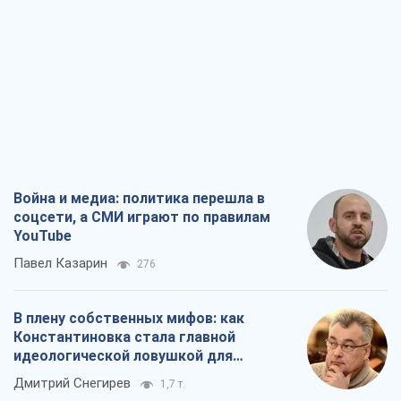
Война и медиа: политика перешла в
соцсети, а СМИ играют по правилам
YouTube
Павел Казарин
276
В плену собственных мифов: как
Константиновка стала главной
идеологической ловушкой для
российских оккупантов
Дмитрий Снегирев
1,7 т.
Рекрутинг: обновленный и, похоже,
полезный вражеский опыт, или
Диалектика требовательной трусости
Александр Кирш
1,7 т.
Ни оружия, ни людей: как Лукашенко
создает новую армию