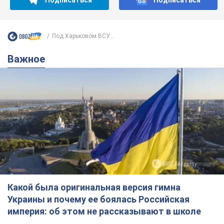
Какой была оригинальная версия гимна
Украины и почему ее боялась Российская
империя: об этом не рассказывают в школе
Государственным символом являются только первый куплет
и припев песни
6 годин тому
25,7 т.
Александру Пономареву – 53: что
известно о трех детях секс-
символа 90-х и как они выглядят
Несмотря на развитие карьеры, артист не