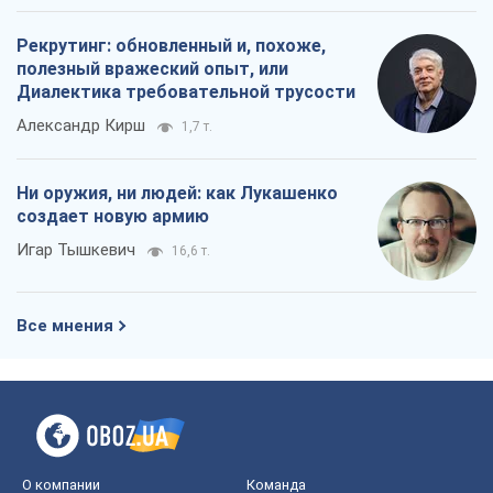
Игар Тышкевич
16,6 т.
Все мнения
О компании
Команда
Правовая информация
Политика
конфиденциальности
Реклама на сайте
Документы
Редакционная политика
Журналисты OBOZ.UA на месте
событий