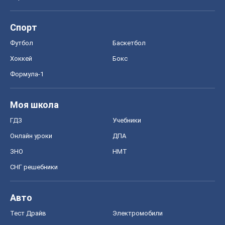
Моя школа
ГДЗ
Учебники
Онлайн уроки
ДПА
ЗНО
НМТ
СНГ решебники
Авто
Тест Драйв
Электромобили
Акции
Сервис
Food Oboz
Рецепты
Напитки
Диеты
Экономика