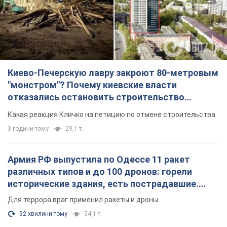
небоскреба "московского верующего"
Какая реакция Кличко на петицию по отмене строительства
3 години тому
29,1 т.
Армия РФ выпустила по Одессе 11 ракет
различных типов и до 100 дронов: горели
исторические здания, есть пострадавшие.
Фото и видео
Для террора враг применил ракеты и дроны
32 хвилини тому
54,1 т.
МИД Болгарии вызвал украинского посла из-за
инцидента с дроном: что произошло
Беседа состоится 10 августа
3 години тому
4,7 т.