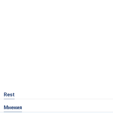
Rest
Мнения
Украинский парадокс, или Почему у
Путина ничего не получилось с
Украиной
Виталий Портников
3,1 т.
Москва выдвигает претензии Пекину:
дружба превращается в зависимость