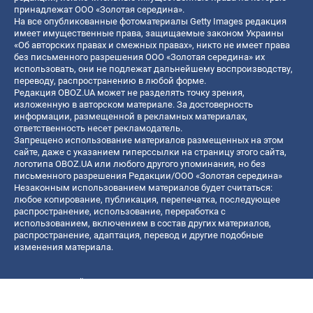
принадлежат ООО «Золотая середина».
На все опубликованные фотоматериалы Getty Images редакция
имеет имущественные права, защищаемые законом Украины
«Об авторских правах и смежных правах», никто не имеет права
без письменного разрешения ООО «Золотая середина» их
использовать, они не подлежат дальнейшему воспроизводству,
переводу, распространению в любой форме.
Редакция OBOZ.UA может не разделять точку зрения,
изложенную в авторском материале. За достоверность
информации, размещенной в рекламных материалах,
ответственность несет рекламодатель.
Запрещено использование материалов размещенных на этом
сайте, даже с указанием гиперссылки на страницу этого сайта,
логотипа OBOZ.UA или любого другого упоминания, но без
письменного разрешения Редакции/ООО «Золотая середина»
Незаконным использованием материалов будет считаться:
любое копирование, публикация, перепечатка, последующее
распространение, использование, переработка с
использованием, включением в состав других материалов,
распространение, адаптация, перевод и другие подобные
изменения материала.
Название онлайн медиа — «OBOZ.UA»
- субъект в сфере онлайн медиа;
- идентификатор медиа — R40-06156;