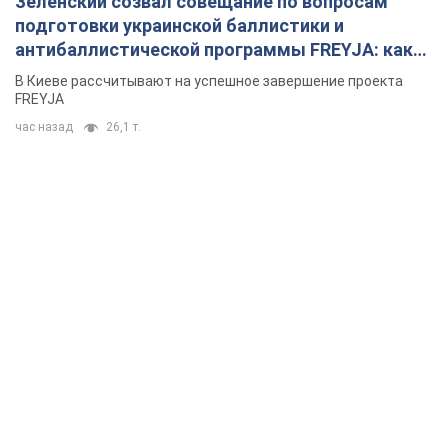
Зеленский созвал совещание по вопросам
подготовки украинской баллистики и
антибаллистической программы FREYJA: какие
решения готовятся
В Киеве рассчитывают на успешное завершение проекта
FREYJA
час назад
26,1 т.