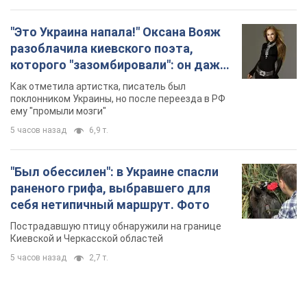
"Это Украина напала!" Оксана Вояж
разоблачила киевского поэта,
которого "зазомбировали": он даже
русского не знал, а теперь хочет
Как отметила артистка, писатель был
геноцида украинцев
поклонником Украины, но после переезда в РФ
ему "промыли мозги"
5 часов назад
6,9 т.
"Был обессилен": в Украине спасли
раненого грифа, выбравшего для
себя нетипичный маршрут. Фото
Пострадавшую птицу обнаружили на границе
Киевской и Черкасской областей
5 часов назад
2,7 т.