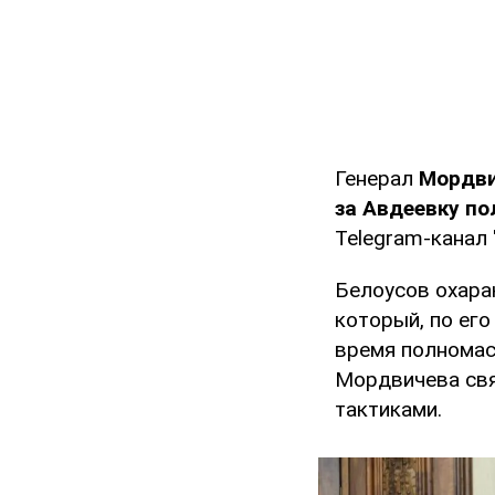
Генерал
Мордви
за Авдеевку п
Telegram-канал 
Белоусов охара
который, по его
время полномас
Мордвичева свя
тактиками.