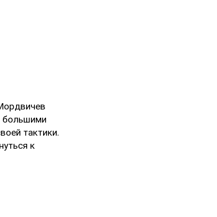
 Мордвичев
ы большими
воей тактики.
нуться к