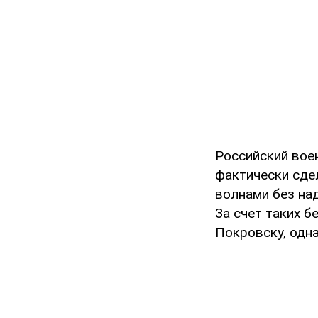
Российский вое
фактически сде
волнами без на
За счет таких 
Покровску, одн