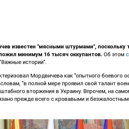
чев известен "мясными штурмами", поскольку т
оложил минимум 16 тысяч оккупантов.
Об этом
"Важные истории".
ктеризовал Мордвичева как "опытного боевого оф
 словам, "в полной мере проявил свой талант вое
штабного вторжения в Украину. Впрочем, на само
зано прежде всего с кровавыми и безжалостны