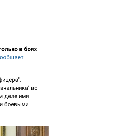
олько в боях
сообщает
ицера",
начальника" во
м деле имя
ми боевыми