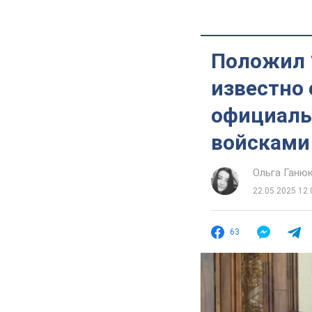
Положил 1
известно 
официаль
войсками
Ольга Ганю
22.05.2025 12:
63