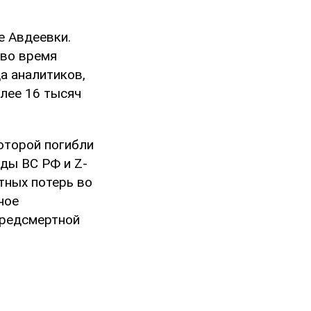
е Авдеевки.
 во время
да аналитиков,
олее 16 тысяч
оторой погибли
ды ВС РФ и Z-
тных потерь во
ное
предсмертной