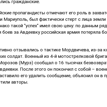
ались гражданские.
йские пропагандисты отмечают его роль в захват
 и Мариуполь, был фактически стерт с лица земли
нако такой "успех" имел свою цену: по данным ря
я боев за Авдеевку российская армия потеряла б
ативно отзывались о тактике Мордвичева, из-за к
ких солдат. Военный из 4-й мотострелковой брига
Морозов (Мурз) сообщал о 16 тысячах безвозвра
вдеевки. После этого он покончил с собой – воен
аставило его удалить сообщение, объяснил он в 
етили авторы.