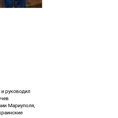
 и руководил
ичев
нии Мариуполя,
краинские