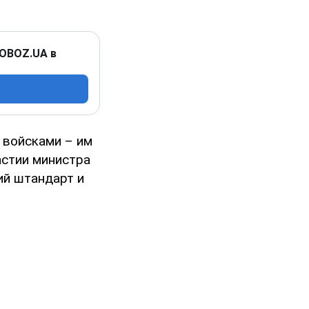
 OBOZ.UA в
 войсками – им
астии министра
ий штандарт и