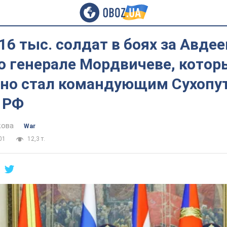
6 тыс. солдат в боях за Авдее
о генерале Мордвичеве, котор
но стал командующим Сухоп
 РФ
кова
War
01
12,3 т.