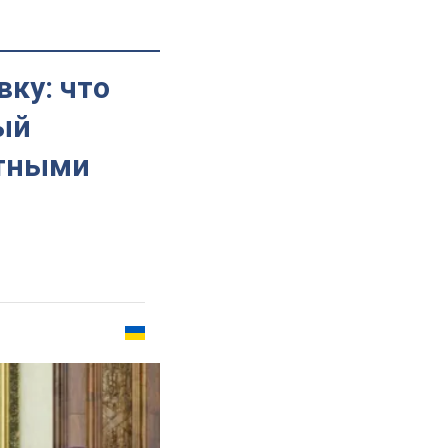
вку: что
ый
утными