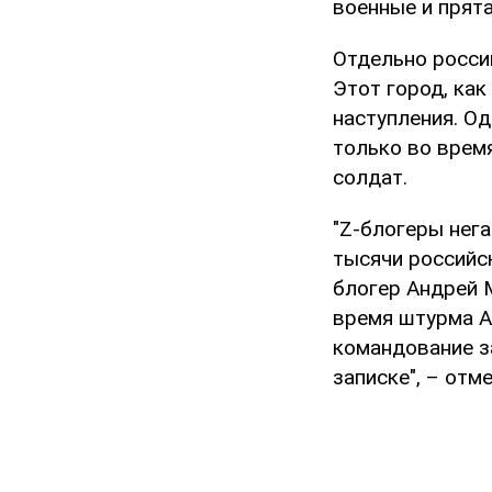
военные и прят
Отдельно росси
Этот город, как
наступления. Од
только во врем
солдат.
"Z-блогеры нег
тысячи российс
блогер Андрей 
время штурма А
командование з
записке", – отм