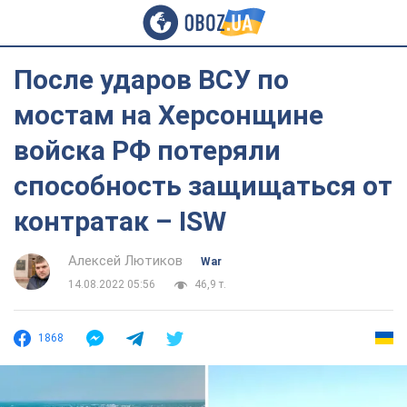
После ударов ВСУ по
мостам на Херсонщине
войска РФ потеряли
способность защищаться от
контратак – ISW
Алексей Лютиков
War
14.08.2022 05:56
46,9 т.
1868