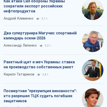
Как атаки Сил обороны Украины
сократили экспорт российских
нефтепродуктов
Андрей Клименко
3,1 т.
Два супертурнира Магучих: спортивній
календарь осени-2026
Александр Липенко
9,2 т.
Ракетный щит и меч Украины: ставка
на производство собственных ракет
Кирилл Татаринов
3,8 т.
Посмертная "презумпция виновности":
кто разрешил ТЦК судить погибших
защитников