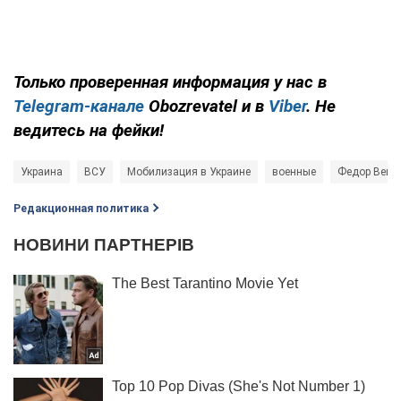
Только проверенная информация у нас в
Telegram-канале
Obozrevatel и в
Viber
. Не
ведитесь на фейки!
Украина
ВСУ
Мобилизация в Украине
военные
Федор Вени
Редакционная политика