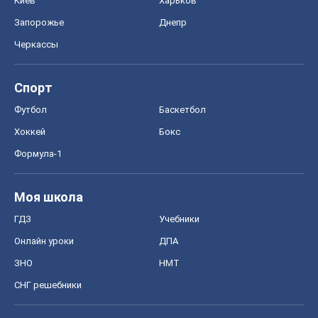
Киев
Харьков
Запорожье
Днепр
Черкассы
Спорт
Футбол
Баскетбол
Хоккей
Бокс
Формула-1
Моя школа
ГДЗ
Учебники
Онлайн уроки
ДПА
ЗНО
НМТ
СНГ решебники