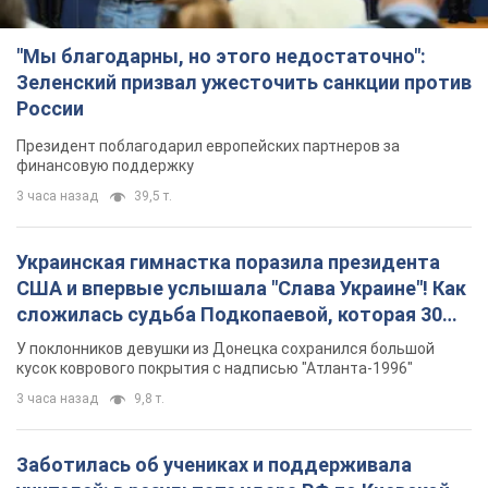
"Мы благодарны, но этого недостаточно":
Зеленский призвал ужесточить санкции против
России
Президент поблагодарил европейских партнеров за
финансовую поддержку
3 часа назад
39,5 т.
Украинская гимнастка поразила президента
США и впервые услышала "Слава Украине"! Как
сложилась судьба Подкопаевой, которая 30
лет назад завоевала "золото" Олимпиады
У поклонников девушки из Донецка сохранился большой
кусок коврового покрытия с надписью "Атланта-1996"
3 часа назад
9,8 т.
Заботилась об учениках и поддерживала