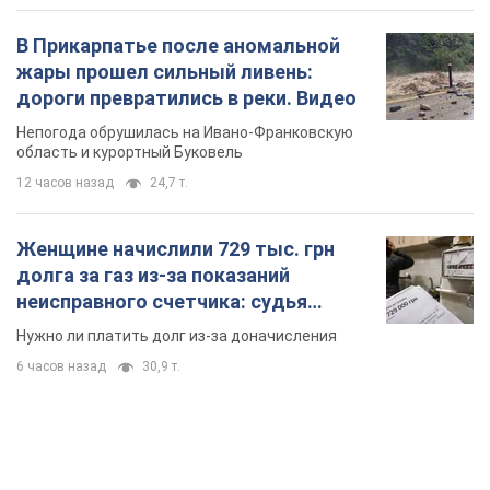
В Прикарпатье после аномальной
жары прошел сильный ливень:
дороги превратились в реки. Видео
Непогода обрушилась на Ивано-Франковскую
область и курортный Буковель
12 часов назад
24,7 т.
Женщине начислили 729 тыс. грн
долга за газ из-за показаний
неисправного счетчика: судья
вынес неожиданное решение
Нужно ли платить долг из-за доначисления
6 часов назад
30,9 т.