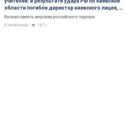
учителей: в результате удара РФ по Киевской
области погибли директор киевского лицея, её
муж и внук
Вечная память жертвам российского террора
8 часов назад
18,7 т.