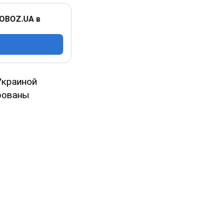
 OBOZ.UA в
Украиной
рованы