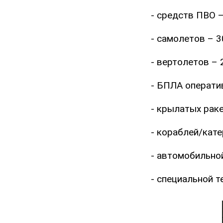
- средств ПВО –
- самолетов – 3
- вертолетов – 
- БПЛА оператив
- крылатых раке
- кораблей/кате
- автомобильной
- специальной т