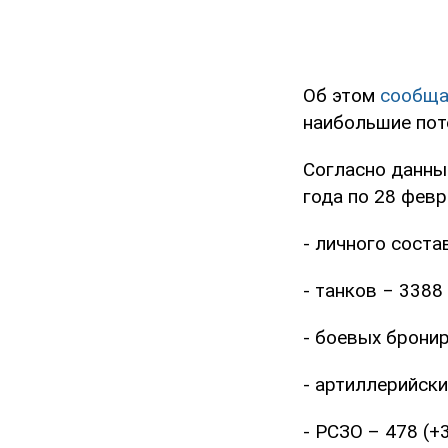
Об этом
сообща
наибольшие пот
Согласно данны
года по 28 фев
- личного соста
- танков ‒ 3388 
- боевых бронир
- артиллерийски
- РСЗО – 478 (+3