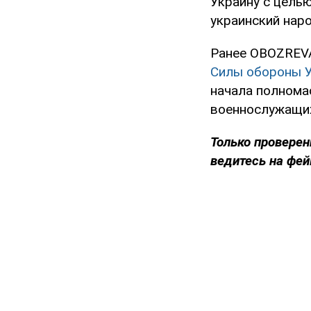
Украину с цель
украинский нар
Ранее OBOZREVA
Силы обороны У
начала полнома
военнослужащих
Только проверен
ведитесь на фей