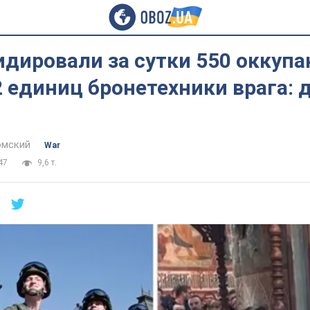
дировали за сутки 550 оккупа
 единиц бронетехники врага: 
омский
War
47
9,6 т.