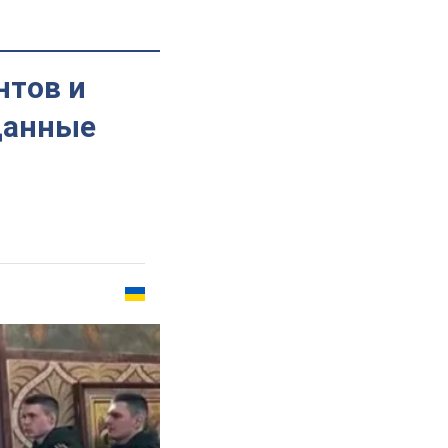
нтов и
данные