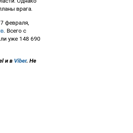
ласти. Однако
планы врага.
7 февраля,
ов
. Всего с
ли уже 148 690
el и в
Viber
. Не