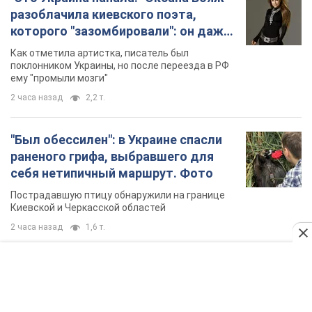
разоблачила киевского поэта,
которого "зазомбировали": он даже
русского не знал, а теперь хочет
Как отметила артистка, писатель был
геноцида украинцев
поклонником Украины, но после переезда в РФ
ему "промыли мозги"
2 часа назад
2,2 т.
"Был обессилен": в Украине спасли
раненого грифа, выбравшего для
себя нетипичный маршрут. Фото
Пострадавшую птицу обнаружили на границе
Киевской и Черкасской областей
2 часа назад
1,6 т.