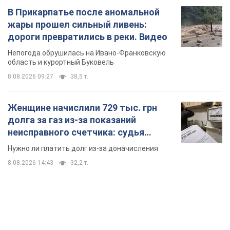
границей
Украине не помешает взять пример со стран Европы
8.08.2026 05:10
2,7 т.
В Прикарпатье после аномальной
жары прошел сильный ливень:
дороги превратились в реки. Видео
Непогода обрушилась на Ивано-Франковскую
область и курортный Буковель
8.08.2026 09:27
38,5 т.
Женщине начислили 729 тыс. грн
долга за газ из-за показаний
неисправного счетчика: судья
вынес неожиданное решение
Нужно ли платить долг из-за доначисления
8.08.2026 14:43
32,2 т.