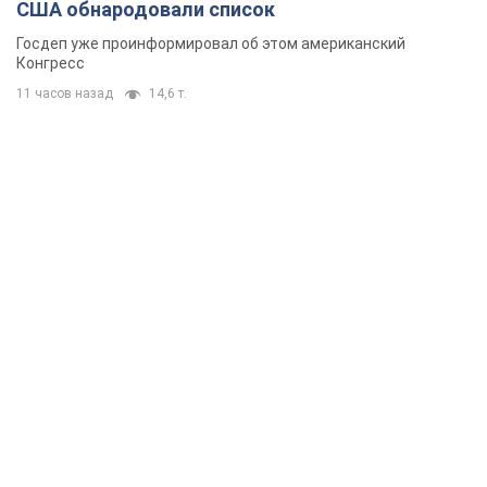
11 часов назад
86,8 т.
Украина приобрела у Турции 70 баллистических
ракет и многое другое вооружение: в Госдепе
США обнародовали список
Госдеп уже проинформировал об этом американский
Конгресс
11 часов назад
14,6 т.