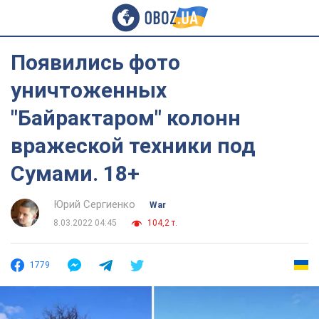
Появились фото
уничтоженных
"Байрактаром" колонн
вражеской техники под
Сумами. 18+
Юрий Сергиенко
War
8.03.2022 04:45
104,2 т.
1779