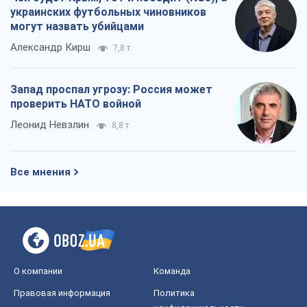
экономического кризиса. Есть ли свет
в конце туннеля?
Вадим Денисенко
8,1 т.
Чей будет Крым, тот и победит (NSJ), а
украинских футбольных чиновников
могут назвать убийцами
Александр Кирш
7,8 т.
Запад проспал угрозу: Россия может
проверить НАТО войной
Леонид Невзлин
8,8 т.
Все мнения