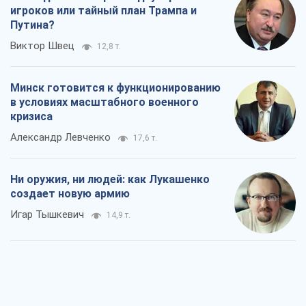
Rest
Мнения
Совпадение интересов двух циничных
игроков или тайный план Трампа и
Путина?
Виктор Швец
12,8 т.
Минск готовится к функционированию
в условиях масштабного военного
кризиса
Александр Левченко
17,6 т.
Ни оружия, ни людей: как Лукашенко
создает новую армию
Игар Тышкевич
14,9 т.