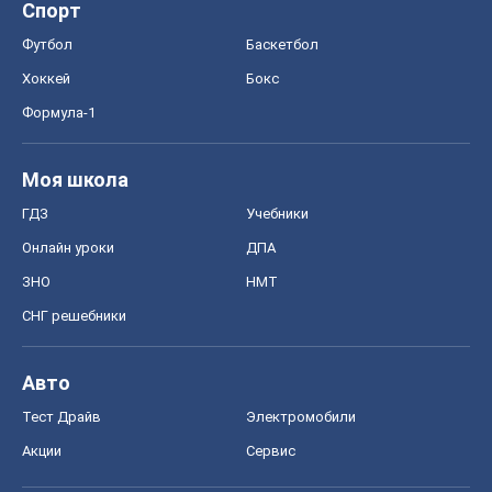
Киев
Харьков
Запорожье
Днепр
Черкассы
Спорт
Футбол
Баскетбол
Хоккей
Бокс
Формула-1
Моя школа
ГДЗ
Учебники
Онлайн уроки
ДПА
ЗНО
НМТ
СНГ решебники