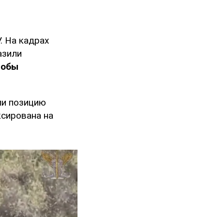
 На кадрах
азили
тобы
ли позицию
ксирована на