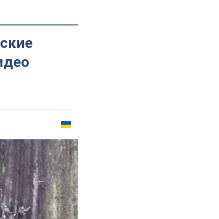
нские
идео