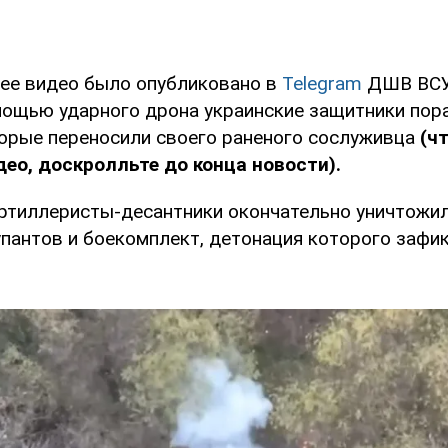
ее видео было опубликовано в
Telegram
ДШВ ВСУ.
омощью ударного дрона украинские защитники пор
торые переносили своего раненого сослуживца
(ч
ео, доскролльте до конца новости).
ртиллеристы-десантники окончательно уничтожи
упантов и боекомплект, детонация которого зафи