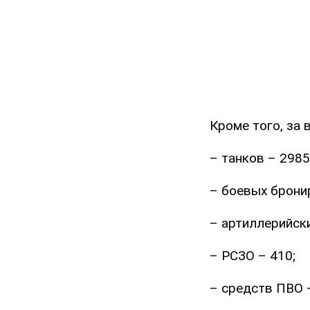
Кроме того, за
– танков – 2985 
– боевых брони
– артиллерийски
– РСЗО – 410;
– средств ПВО 