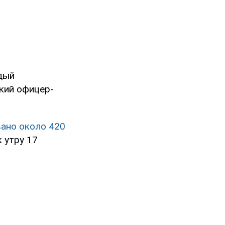
дый
кий офицер-
ано около 420
 утру 17