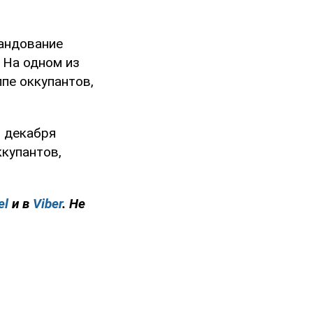
андование
 На одном из
ппе оккупантов,
3 декабря
ккупантов,
el
и в
Viber
. Не