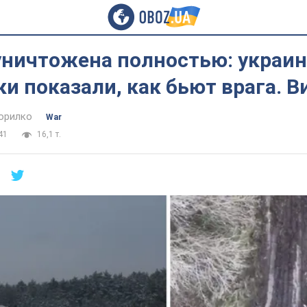
уничтожена полностью: украи
и показали, как бьют врага. В
орилко
War
41
16,1 т.