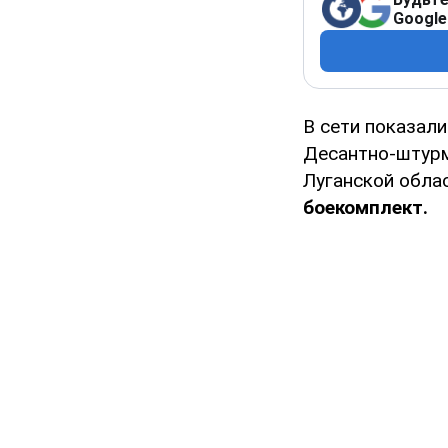
Google
В сети показал
Десантно-штурм
Луганской обла
боекомплект.