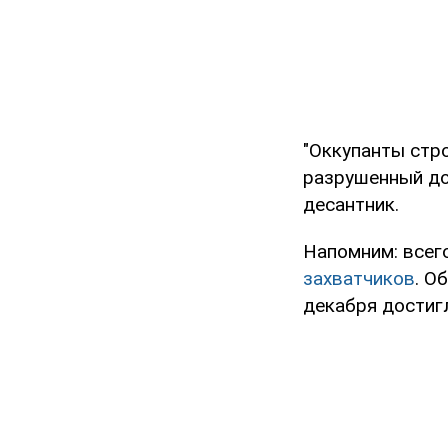
"Оккупанты стр
разрушенный до
десантник.
Напомним: всег
захватчиков
. О
декабря достигл