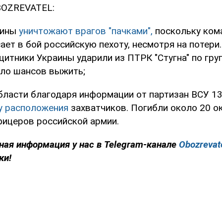
BOZREVATEL:
оины
уничтожают врагов "пачками",
поскольку ком
ет в бой российскую пехоту, несмотря на потери.
итники Украины ударили из ПТРК "Стугна" по гру
ыло шансов выжить;
области благодаря информации от партизан ВСУ 1
у расположения
захватчиков. Погибли около 20 о
фицеров российской армии.
ная информация у нас в Telegram-канале
Obozrevat
ки!