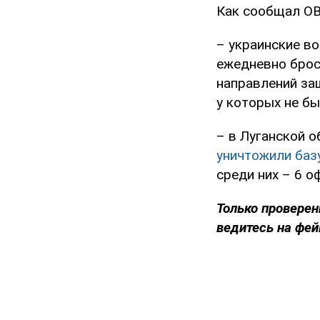
Как сообщал O
– украинские в
ежедневно броса
направлений защ
у которых не б
– в Луганской 
уничтожили баз
среди них – 6 о
Только проверен
ведитесь на фей