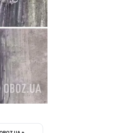
 OBOZ.UA в