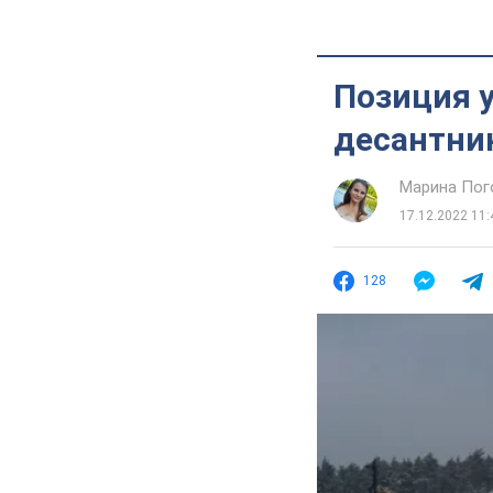
Позиция 
десантник
Марина Пог
17.12.2022 11:
128