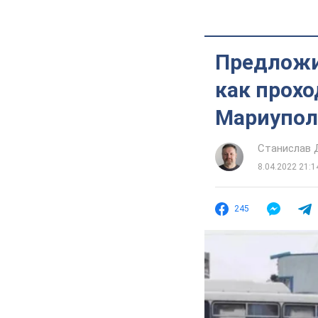
Предложил
как прохо
Мариупол
Станислав
8.04.2022 21:1
245