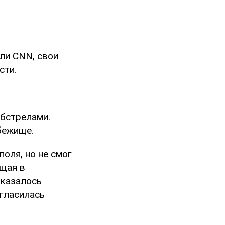
али CNN, свои
сти.
обстрелами.
бежище.
оля, но не смог
ющая в
оказалось
огласилась