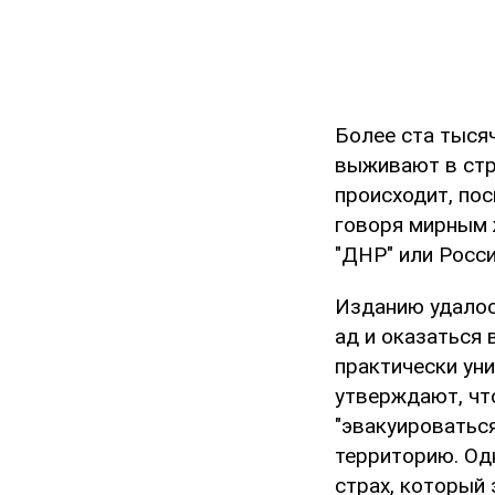
Более ста тыся
выживают в стра
происходит, по
говоря мирным ж
"ДНР" или Росс
Изданию удалос
ад и оказаться 
практически ун
утверждают, чт
"эвакуироваться
территорию. Од
страх, который 