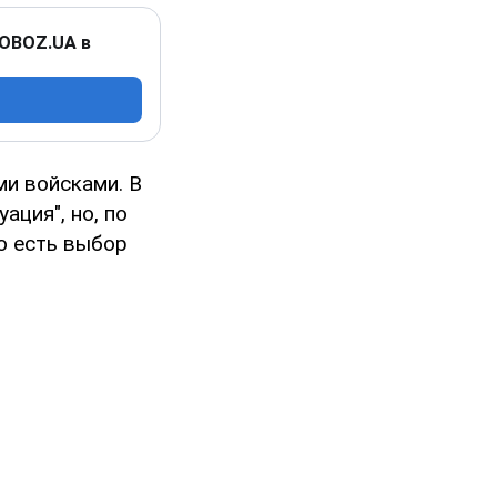
 OBOZ.UA в
и войсками. В
ация", но, по
о есть выбор