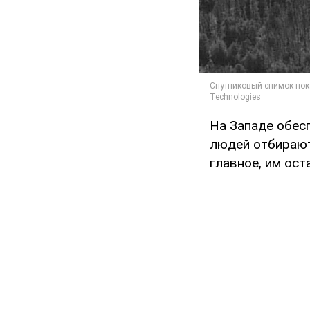
На Западе обесп
людей отбирают
главное, им ос