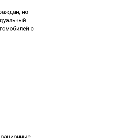
раждан, но
идуальный
втомобилей с
трационные