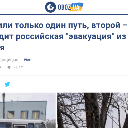
и только один путь, второй ­–
дит российская "эвакуация" из
я
 Дощицын
War
4
27,7 т.