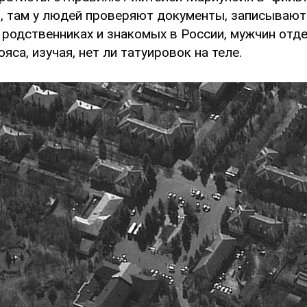
", там у людей проверяют документы, записывают
 родственниках и знакомых в России, мужчин отд
яса, изучая, нет ли татуировок на теле.