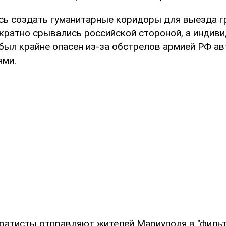
сь создать гуманитарные коридоры для выезда г
кратно срывались российской стороной, а индив
был крайне опасен из-за обстрелов армией РФ а
ями.
аратисты отправляют жителей Мариуполя в "филь