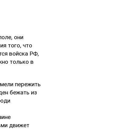
оле, они
ия того, что
тся войска РФ,
жно только в
умели пережить
ден бежать из
люди
аине
ьми движет