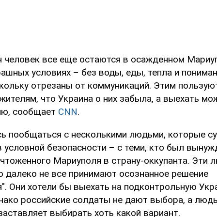
ч человек все еще остаются в осажденном Мариуп
шных условиях – без воды, еды, тепла и пониман
скольку отрезаны от коммуникаций. Этим пользую
ителям, что Украина о них забыла, а выехать мо
ию, сообщает
CNN
.
ь пообщаться с несколькими людьми, которые с
в условной безопасности – с теми, кто был вынуж
ичтоженного Мариуполя в страну-оккупанта. Эти 
о далеко не все принимают осознанное решение
". Они хотели бы выехать на подконтрольную Укр
нако российские солдаты не дают выбора, а люд
заставляет выбирать хоть какой вариант.