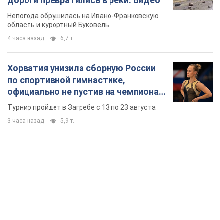
дороги превратились в реки. Видео
Непогода обрушилась на Ивано-Франковскую
область и курортный Буковель
4 часа назад
6,7 т.
Хорватия унизила сборную России
по спортивной гимнастике,
официально не пустив на чемпионат
Европы основных спортсменов
Турнир пройдет в Загребе с 13 по 23 августа
3 часа назад
5,9 т.