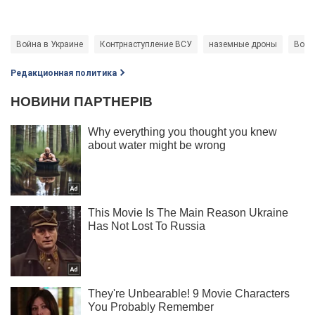
Война в Украине
Контрнаступление ВСУ
наземные дроны
Воор
Редакционная политика