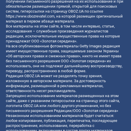
получении письменного разрешения на их использование и при
обязательном размещении прямой, открытой для поисковых
систем, гиперссылки на страницу OBOZ.UA по ссылке
https://www.obozrevatel.com
, на которой размещен оригинальный
материал в первом абзаце материала.
Все материалы на этом сайте, в том числе интервью, статьи,
исследования – служебные произведения журналистов
редакции, исключительные имущественные права на которые
принадлежат ООО «Золотая середина».
На все опубликованные фотоматериалы Getty Images редакция
имеет имущественные права, защищаемые законом Украины
«Об авторских правах и смежных правах», никто не имеет права
без письменного разрешения ООО «Золотая середина» их
использовать, они не подлежат дальнейшему воспроизводству,
переводу, распространению в любой форме.
Редакция OBOZ.UA может не разделять точку зрения,
изложенную в авторском материале. За достоверность
информации, размещенной в рекламных материалах,
ответственность несет рекламодатель.
Запрещено использование материалов размещенных на этом
сайте, даже с указанием гиперссылки на страницу этого сайта,
логотипа OBOZ.UA или любого другого упоминания, но без
письменного разрешения Редакции/ООО «Золотая середина»
Незаконным использованием материалов будет считаться:
любое копирование, публикация, перепечатка, последующее
распространение, использование, переработка с
использованием, включением в состав других материалов,