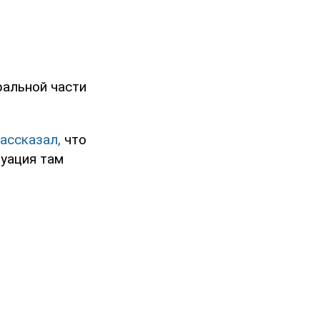
ральной части
ассказал,
что
туация там