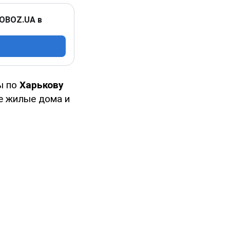
 OBOZ.UA в
ы по
Харькову
е жилые дома и