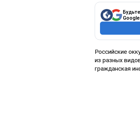
Будьте
Google
Российские окк
из разных видо
гражданская ин