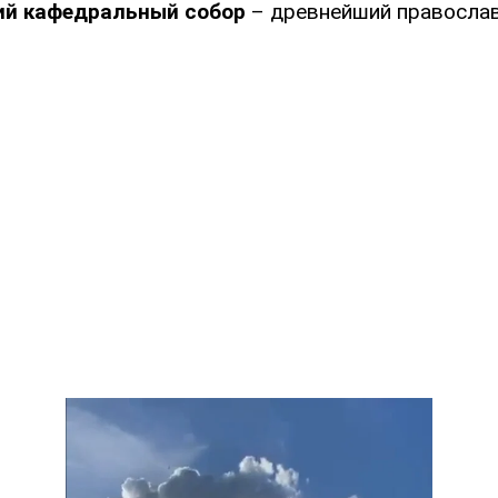
ий кафедральный собор
– древнейший правосла