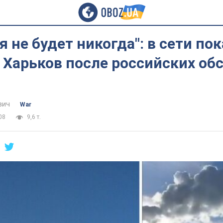
 не будет никогда": в сети пок
Харьков после российских обс
вич
War
08
9,6 т.