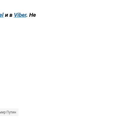
el
и в
Viber
. Не
мир Путин