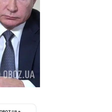
 OBOZ.UA в