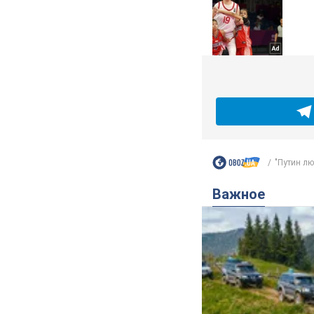
"Путин лю
Важное