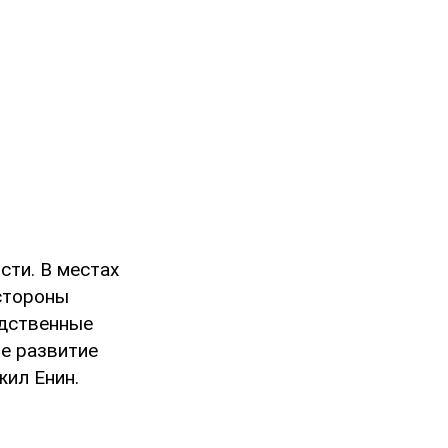
сти. В местах
стороны
едственные
е развитие
жил Енин.
ь