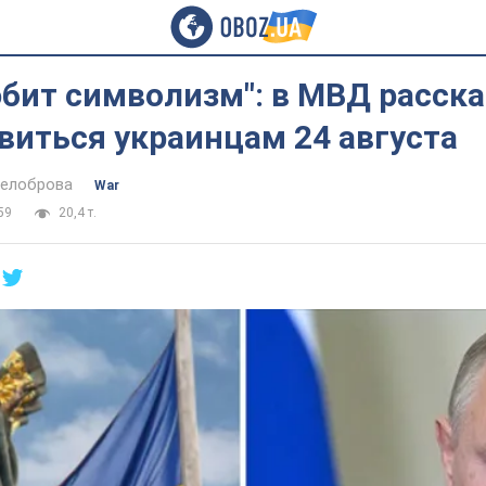
бит символизм": в МВД расска
виться украинцам 24 августа
Белоброва
War
59
20,4 т.