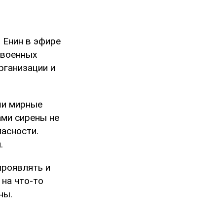
 Енин в эфире
 военных
рганизации и
ши мирные
ами сирены не
пасности.
.
проявлять и
 на что-то
ны.