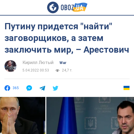
Путину придется "найти"
заговорщиков, а затем
заключить мир, – Арестович
Кирилл Лютый
War
5.04.2022 00:53
24,7 т.
365