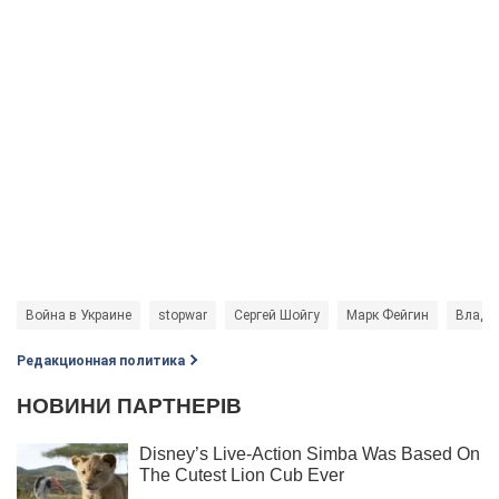
Война в Украине
stopwar
Сергей Шойгу
Марк Фейгин
Влади
Редакционная политика