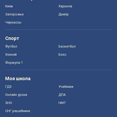
Киев
Харьков
Запорожье
Днепр
Черкассы
Спорт
Футбол
Баскетбол
Хоккей
Бокс
Формула-1
Моя школа
ГДЗ
Учебники
Онлайн уроки
ДПА
ЗНО
НМТ
СНГ решебники