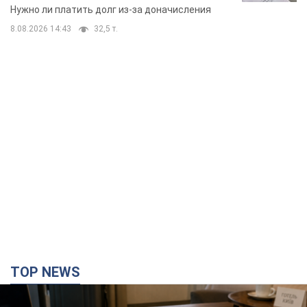
вынес неожиданное решение
Нужно ли платить долг из-за доначисления
8.08.2026 14:43
32,5 т.
TOP NEWS