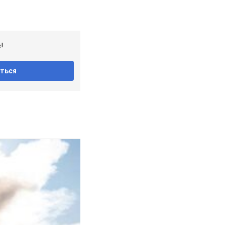
!
ться