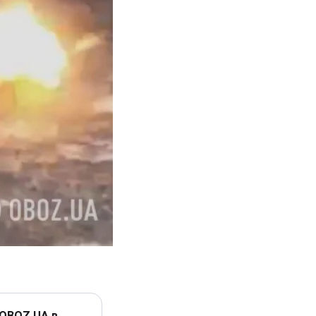
 OBOZ.UA в