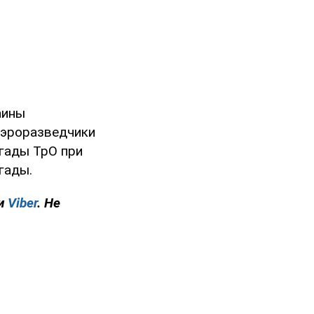
аины
аэроразведчики
гады ТрО при
гады.
и
Viber
. Не