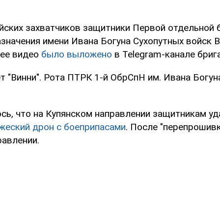
йских захватчиков защитники Первой отдельной 
значения имени Ивана Богуна Сухопутных войск В
ее видео
было выложено
в Telegram-канале бриг
т "Винни". Рота ПТРК 1-й ОбрСпН им. Ивана Богуна
сь, что на Купянском направлении защитникам уд
жеский дрон с боеприпасами
. После "перепрошивк
равлении.