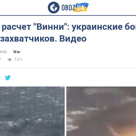
 расчет "Винни": украинские б
захватчиков. Видео
ель
War
7
7,0 т.