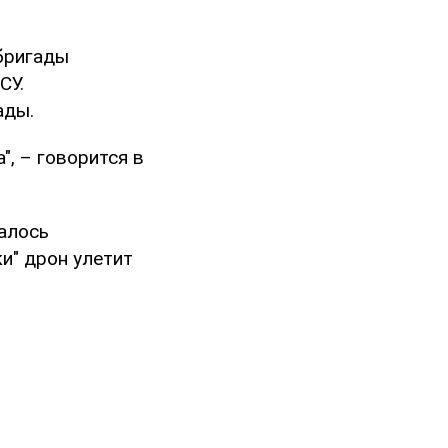
бригады
СУ.
ады.
", – говорится в
алось
и" дрон улетит