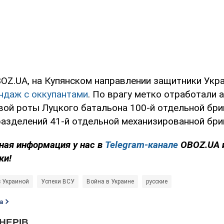
OZ.UA, на Купянском направлении защитники Укр
ндаж с оккупантами
. По врагу метко отработали 
вой роты Луцкого батальона 100-й отдельной бри
азделений 41-й отдельной механизированной бри
ная информация у нас в
Telegram-канале
OBOZ.UA 
ки!
с Украиной
Успехи ВСУ
Война в Украине
русские
а