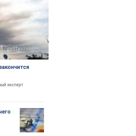
 закончится
ный эксперт
чего