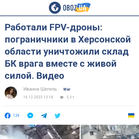
Работали FPV-дроны:
пограничники в Херсонской
области уничтожили склад
БК врага вместе с живой
силой. Видео
Иванна Шепель
War
16.12.2023 13:18
3,3 т.
126