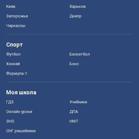
Киев
Харьков
Запорожье
Днепр
Черкассы
Спорт
Футбол
Баскетбол
Хоккей
Бокс
Формула-1
Моя школа
ГДЗ
Учебники
Онлайн уроки
ДПА
ЗНО
НМТ
СНГ решебники