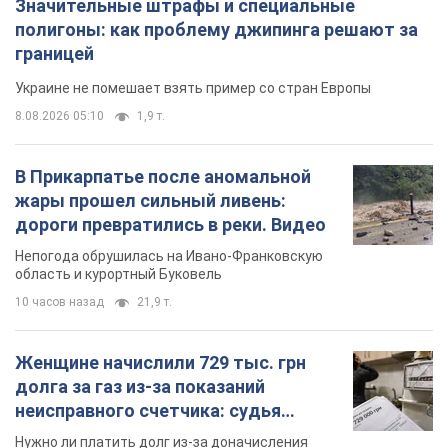
Значительные штрафы и специальные
полигоны: как проблему джипинга решают за
границей
Украине не помешает взять пример со стран Европы
8.08.2026 05:10
1,9 т.
В Прикарпатье после аномальной
жары прошел сильный ливень:
дороги превратились в реки. Видео
Непогода обрушилась на Ивано-Франковскую
область и курортный Буковель
10 часов назад
21,9 т.
Женщине начислили 729 тыс. грн
долга за газ из-за показаний
неисправного счетчика: судья
вынес неожиданное решение
Нужно ли платить долг из-за доначисления