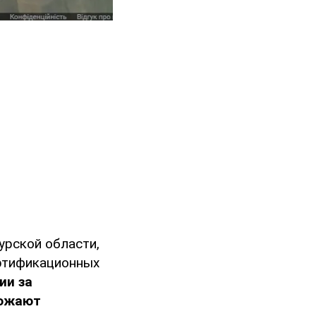
урской области,
ортификационных
ии за
тожают