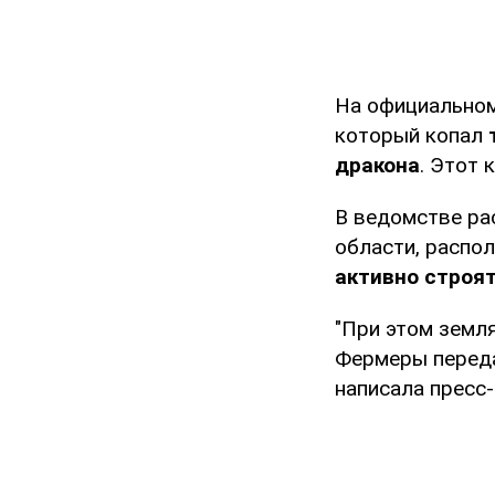
На официально
который копал
дракона
. Этот 
В ведомстве ра
области, распо
активно строя
"При этом земл
Фермеры переда
написала пресс