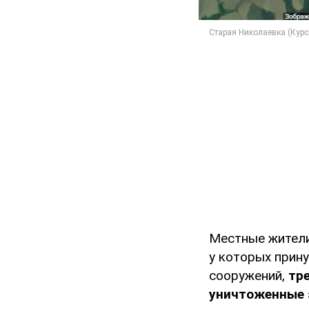
Местные жители
у которых прин
сооружений,
тр
уничтоженные 