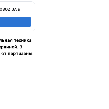
 OBOZ.UA в
льная техника
,
краиной
. В
жают
партизаны
.