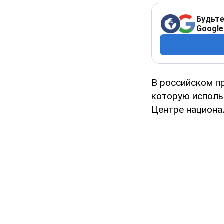
Будьте
Google
В российском п
которую исполь
Центре национа