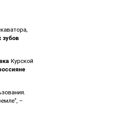
каватора,
 зубов
вка
Курской
россияне
ьзования.
емле", –