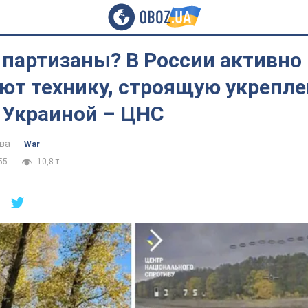
 партизаны? В России активно
ют технику, строящую укрепле
 Украиной – ЦНС
ва
War
55
10,8 т.