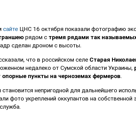
м
сайте
ЦНС 16 октября показали фотографию экс
траншею
рядом с
тремя рядами так называемых
кадр сделан дроном с высоты.
ссказали, что в российском селе
Старая Николае
ложенном недалеко от Сумской области Украины,
т опорные пункты на черноземах фермеров
.
я становится непригодной для дальнейшего испол
ли фото укреплений оккупантов на собственной з
-служба.