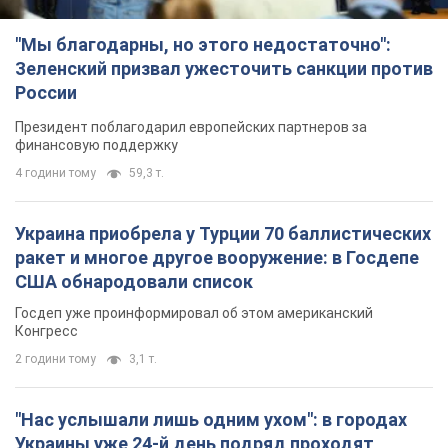
Украина приобрела у Турции 70 баллистических
ракет и многое другое вооружение: в Госдепе
США обнародовали список
Госдеп уже проинформировал об этом американский
Конгресс
2 години тому
3,1 т.
"Нас услышали лишь одним ухом": в городах
Украины уже 24-й день подряд проходят
митинги в поддержку Федорова. Фото и видео
Антиправительственные выступления с требованием
вернуть Федорова продолжаются до сих пор
годину тому
1,5 т.