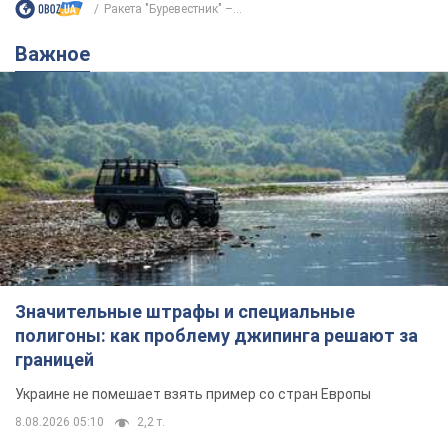
Значительные штрафы и специальные
полигоны: как проблему джипинга решают за
границей
Украине не помешает взять пример со стран Европы
8.08.2026 05:10
2,2 т.
В Прикарпатье после аномальной
жары прошел сильный ливень:
дороги превратились в реки. Видео
Непогода обрушилась на Ивано-Франковскую
область и курортный Буковель
8.08.2026 09:27
28,4 т.