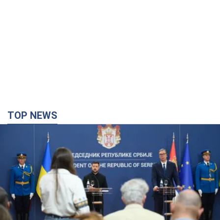
TOP NEWS
"Мы благодарны, но этого недостаточно":
Зеленский призвал ужесточить санкции против
России
Президент поблагодарил европейских партнеров за
финансовую поддержку
4 години тому
59,3 т.