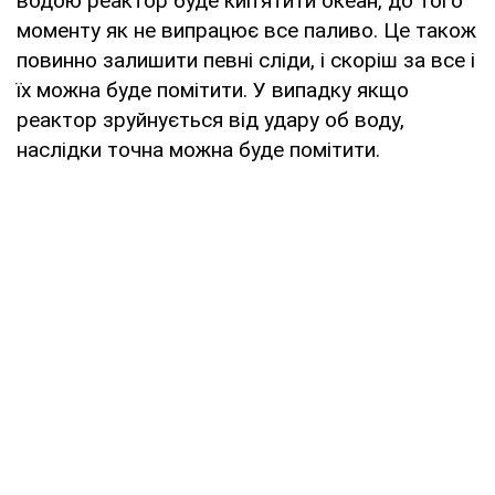
водою реактор буде кип’ятити океан, до того
моменту як не випрацює все паливо. Це також
повинно залишити певні сліди, і скоріш за все і
їх можна буде помітити. У випадку якщо
реактор зруйнується від удару об воду,
наслідки точна можна буде помітити.