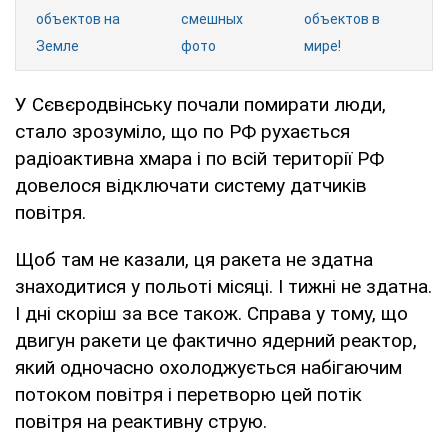
объектов на
смешных
объектов в
Земле
фото
мире!
У Сєвєродвінську почали помирати люди,
стало зрозуміло, що по РФ рухається
радіоактивна хмара і по всій території РФ
довелося відключати систему датчиків
повітря.
Щоб там не казали, ця ракета не здатна
знаходитися у польоті місяці. І тижні не здатна.
І дні скоріш за все також. Справа у тому, що
двигун ракети це фактично ядерний реактор,
який одночасно охолоджується набігаючим
потоком повітря і перетворю цей потік
повітря на реактивну струю.