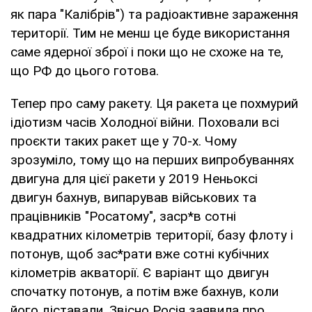
як пара "Калібрів") та радіоактивне зараження
території. Тим не менш це буде використання
саме ядерної зброї і поки що не схоже на те,
що РФ до цього готова.
Тепер про саму ракету. Ця ракета це похмурий
ідіотизм часів Холодної війни. Поховали всі
проєкти таких ракет ще у 70-х. Чому
зрозуміло, тому що на перших випробуваннях
двигуна для цієї ракети у 2019 Неньоксі
двигун бахнув, випарував військових та
працівників "Росатому", заср*в сотні
квадратних кілометрів території, базу флоту і
потонув, щоб зас*рати вже сотні кубічних
кілометрів акваторії. Є варіант що двигун
спочатку потонув, а потім вже бахнув, коли
його діставали. Звісно Росія заявила про