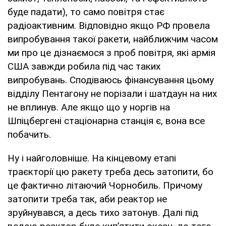
буде падати), то само повітря стає
радіоактивним. Відповідно якщо РФ провела
випробування такої ракети, найближчим часом
ми про це дізнаємося з проб повітря, які армія
США завжди робила під час таких
випробувань. Сподіваюсь фінансування цьому
відділу Пентагону не порізали і шатдаун на них
не вплинув. Але якщо що у норгів на
Шпіцбергені стаціонарна станція є, вона все
побачить.
Ну і найголовніше. На кінцевому етапі
траєкторії цю ракету треба десь затопити, бо
це фактично літаючий Чорнобиль. Причому
затопити треба так, аби реактор не
зруйнувався, а десь тихо затонув. Далі під