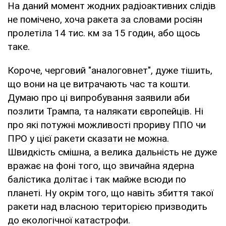
На даний момент жодних радіоактивних слідів
не помічено, хоча ракета за словами росіян
пролетіла 14 тис. км за 15 годин, або щось
таке.
Короче, черговий "аналоговнет", дуже тішить,
що вони на це витрачають час та кошти.
Думаю про ці випробування заявили аби
позлити Трампа, та налякати європейців. Ні
про які потужні можливості прориву ППО чи
ПРО у цієї ракети сказати не можна.
Швидкість смішна, а велика дальність не дуже
вражає на фоні того, що звичайна ядерна
балістика долітає і так майже всюди по
планеті. Ну окрім того, що навіть збиття такої
ракети над власною територією призводить
до екологічної катастрофи.