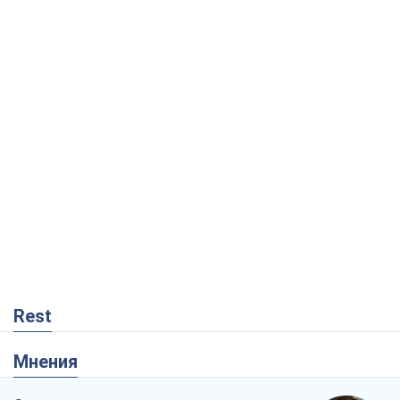
Rest
Мнения
Совпадение интересов двух циничных
игроков или тайный план Трампа и
Путина?
Виктор Швец
9,9 т.
Минск готовится к функционированию
в условиях масштабного военного
кризиса