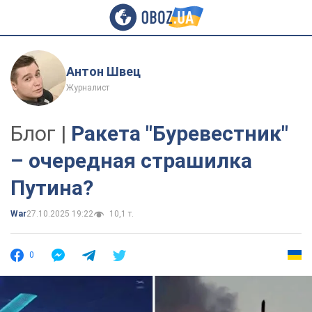
Антон Швец
Журналист
Блог |
Ракета "Буревестник"
– очередная страшилка
Путина?
War
27.10.2025 19:22
10,1 т.
0