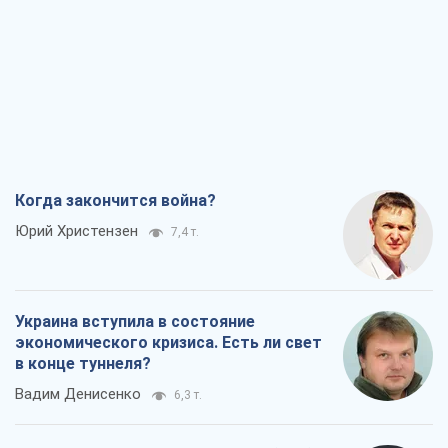
Когда закончится война?
Юрий Христензен
7,4 т.
Украина вступила в состояние
экономического кризиса. Есть ли свет
в конце туннеля?
Вадим Денисенко
6,3 т.
Чей будет Крым, тот и победит (NSJ), а
украинских футбольных чиновников
могут назвать убийцами
Александр Кирш
6,1 т.
Запад проспал угрозу: Россия может
проверить НАТО войной
Леонид Невзлин
7,8 т.