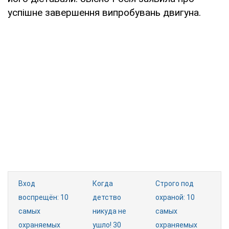
успішне завершення випробувань двигуна.
Вход
Когда
Строго под
воспрещён: 10
детство
охраной: 10
самых
никуда не
самых
охраняемых
ушло! 30
охраняемых