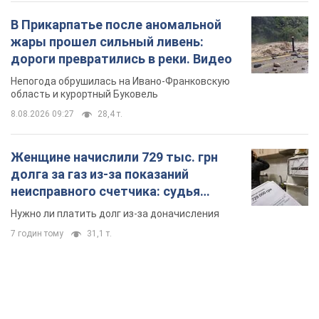
Женщине начислили 729 тыс. грн
долга за газ из-за показаний
неисправного счетчика: судья
вынес неожиданное решение
Нужно ли платить долг из-за доначисления
7 годин тому
31,1 т.